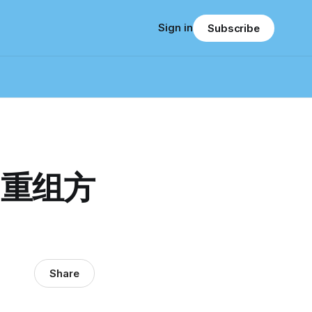
Sign in
Subscribe
，重组方
Share