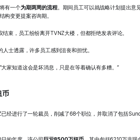
将有一个
为期两周的流程
。期间员工可以就战略计划提出意
结构变更提案咨询期。
议结束，员工纷纷离开TVNZ大楼，但都拒绝发表评论。
部的人士透露，许多员工感到沮丧和担忧。
“大家知道这会是坏消息，只是在等着确认有多糟。”
纽币
Z已经进行了一轮裁员，削减了68个职位，并取消了包括Sunday
30日的年度，该公司
巨亏8500万纽币
。其中包括6210万非现