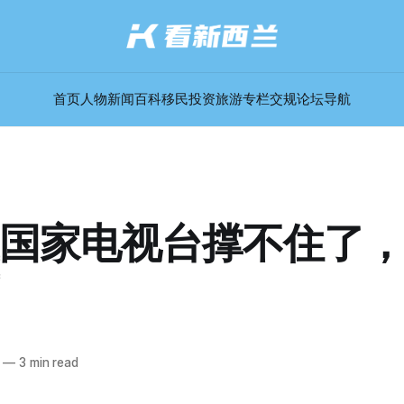
首页
人物
新闻
百科
移民
投资
旅游
专栏
交规
论坛
导航
国家电视台撑不住了
—
3 min read