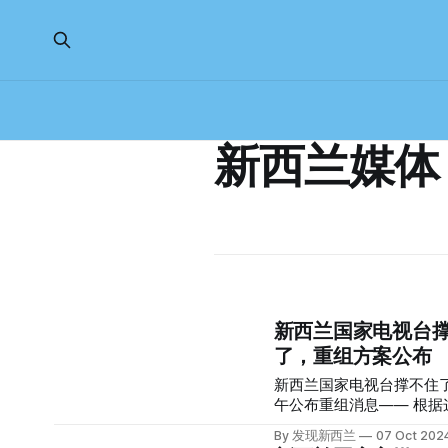
新西兰媒体
新西兰国家电视台
了，重组方案公布
新西兰国家电视台撑不住
午公布重组消息—— 根据这份重组方
案，TVNZ将从明年初开
By 发现新西兰
07 Oct 202
1News网站。 今天公布的重组方案包