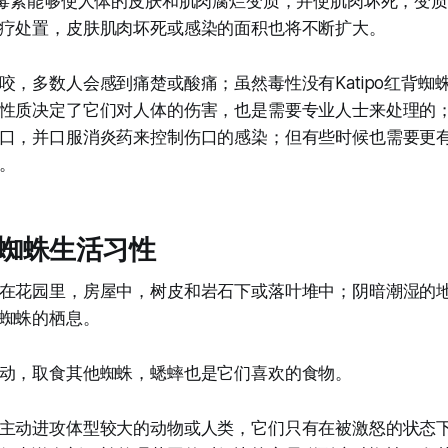
死毒素能够使人体的皮肤和肌肉腐烂变质，并使肌肉坏死，变
疗处置，皮肤肌肉坏死或感染的面积也将不断扩大。
咬，多数人会感到痛楚或酸痛；虽然毒性没有Katipo红背蜘
性质决定了它们对人体的伤害，也是需要专业人士来处理的
口，并口服消炎药来控制伤口的感染；但有些时候也需要更
。
蜘蛛生活习性
在花园里，房屋中，树皮和岩石下或落叶堆中；阴暗潮湿的
蜘蛛的栖息。
动，取食其他蜘蛛，蟋蟀也是它们喜欢的食物。
主动进攻体型较大的动物或人类，它们只有在被激怒的状态