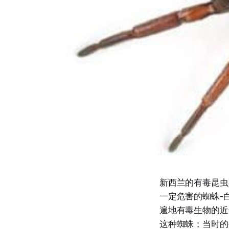
新西兰的有毒昆虫
一定危害的蜘蛛-白
遍地有毒生物的近邻
这种蜘蛛；当时的