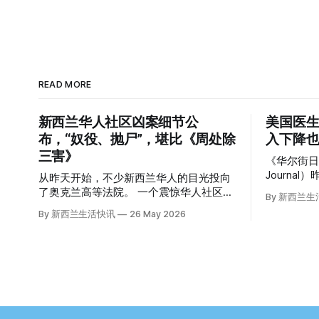
READ MORE
新西兰华人社区凶案细节公
美国医生
布，“奴役、抛尸”，堪比《周处除
入下降也
三害》
《华尔街日报》
Journa
从昨天开始，不少新西兰华人的目光投向
道，这篇
了奥克兰高等法院。 一个震惊华人社区的
By 新西兰
众的兴趣： “精疲力尽的美国医生，
悬案，正在审理。 涉案的四位华人被告，
By 新西兰生活快讯
26 May 2026
离开美国，
站在了法庭，被控与一位70岁中国女人的
“精疲力尽的
死有关。 事情的复杂程度，远超人们的想
前，在加州拉
象。 神秘的黑色塑料袋 先让我们回到
任内科医生的B
2024年3月12日。 新西兰一个名叫Paul
了崩溃的边缘。 患者人数激
Middleton的老人，在奥克兰Gulf Harbour
短缺、医
钓鱼时，发现了一个黑色塑料袋，里面是
无力支付
一堆衣服。 再扒开衣服，他看到了一只
织，导致