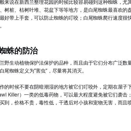
般来说在新西兰整理花园的时候比较容易碰到这种蜘蛛，尤
、树桩、枯树叶堆、花盆下等等地方，是白尾蜘蛛最喜欢的
最好带上手套，可以防止蜘蛛的叮咬；白尾蜘蛛爬行速度很
。
蜘蛛的防治
兰野生动植物保护法保护的品种，而且由于它们分布广泛数
白尾蜘蛛定义为“害虫”，尽量将其消灭。
作的时候不要在阴暗潮湿的地方被它们叮咬外，定期在屋子
rawl Killer）一类的低毒药物，可以最大程度避免被它们袭
买到，价格不贵，毒性低，干透后对小孩和宠物无害，而且