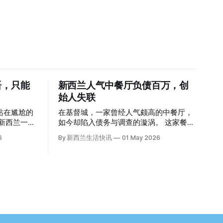
语，只能
新西兰人气中餐厅负债百万，创
始人失联
站在尴尬的
在基督城，一家曾经人气颇高的中餐厅，
如今却陷入债务与调查的漩涡。 这家餐厅
为英语考
正是位于Lincoln Rd的Maxine’s Palace。
6
By 新西兰生活快讯
01 May 2026
。 一位
其背后的公司已进入清算程序，债务总额
接近100万纽币，而引人关注的是——清
为英
算人目前无法联系到创始人本人。 今年3
月，新西兰税务局已向高等法院申请，成
的一员。
功将Palace Restaurant Company Ltd（该
聘海外公交司
餐厅背后的公司）强制清算。 根据首份清
提交了申
算报告，公司银行账户仅剩84纽币，此外
拥有约8.8万纽币车辆资产，活期账户透支
6.7万纽币。 而负债则远远超过资产，包