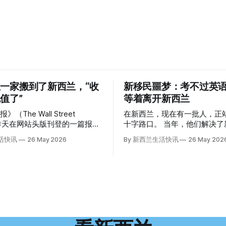
一家搬到了新西兰，“收
新移民噩梦：考不过英
值了”
等着离开新西兰
（The Wall Street
在新西兰，现在有一批人，正
l）昨天在网站头版刊登的一篇报
十字路口。 当年，他们解决了新西兰一个
报道也立即引发了新西兰小城民
行业的用工危机，如今可能因
生活快讯
26 May 2026
By 新西兰生活快讯
26 May 202
正在
试，不得不在几年内离开这个国家
前往新西兰一座偏远小镇。”
移民的无奈感叹： “如果我们真能考到那
美国医生”搬家新西兰 四年
个分数，就不会来开公交车了。” 因
霍亚（La Jolla）一家医院担
语，他们一直无法上岸 来自菲律宾的Ryan
randon Williams医生达到
De Guzman，就是这批人中
增、医疗人员
2023年，当他看到新西兰招
疗事故诉讼的威胁，以及对患者
机的信息时，几乎没有犹豫就
医疗费用的忧虑，种种压力交
请。 “我听说这里气候好，工作和生活更
他患上了创伤后应激障碍
平衡。”他说。 他通过中介面试成功，于