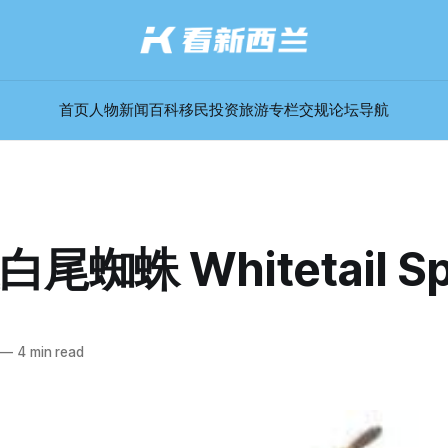
首页
人物
新闻
百科
移民
投资
旅游
专栏
交规
论坛
导航
尾蜘蛛 Whitetail Sp
—
4 min read