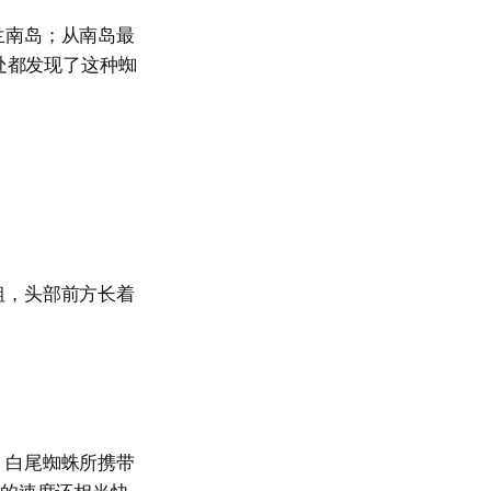
兰南岛；从南岛最
处都发现了这种蜘
粗，头部前方长着
；白尾蜘蛛所携带