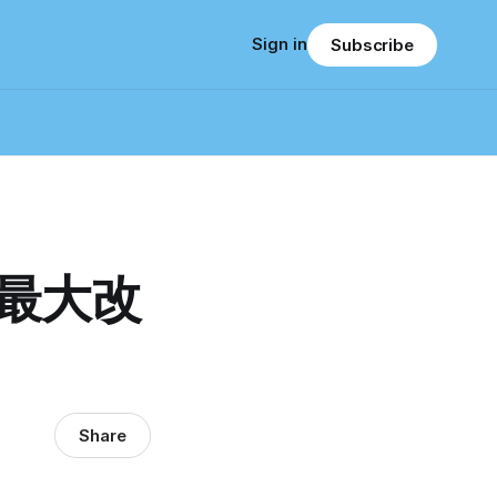
Sign in
Subscribe
规最大改
Share