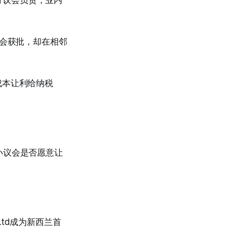
）由地方议会负责，业内
议会获批，却在相邻
成本让利给纳税
小议会是否愿意让
s Ltd成为新西兰首