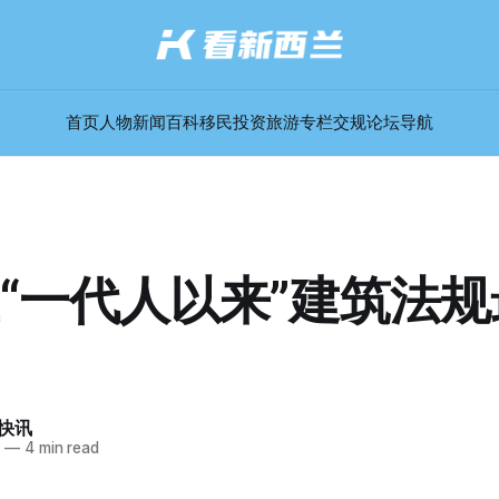
首页
人物
新闻
百科
移民
投资
旅游
专栏
交规
论坛
导航
“一代人以来”建筑法
快讯
5
—
4 min read