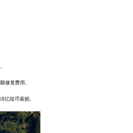
”。
高额修复费用。
1.6亿纽币索赔。