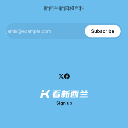
分。 差距不小。
董事——餐厅创始人Maxine Wang，但至今未能取得联系。
新西兰新闻和百科
这导致公司财务记录尚未完全掌握，资产处置是否合理仍待核
查。 清算人表示，预计需要至少6个月时间，来梳理公司账
目，并评估是否存在可以“追回”的资金。 是否存在异常交易仍
需调查。 目前，清算人已向公司会计索取完整财务资料，正
Subscribe
在核查资产出售是否符合市
Sign up