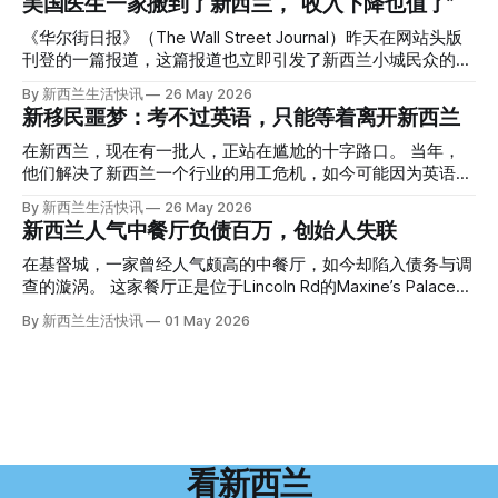
美国医生一家搬到了新西兰，“收入下降也值了”
回到2024年3月12日。 新西兰一个名叫Paul Middleton的老
人，在奥克兰Gulf Harbour钓鱼时，发现了一个黑色塑料袋，
《华尔街日报》（The Wall Street Journal）昨天在网站头版
里面是一堆衣服。 再扒开衣服，他看到了一只手，一只人
刊登的一篇报道，这篇报道也立即引发了新西兰小城民众的兴
手。 他打了111。 警察带走了尸体，法医打开袋子：尸体被从
趣： “精疲力尽的美国医生，正在离开美国，前往新西兰一座
By 新西兰生活快讯
26 May 2026
腰部对折，黑色胶带缠着头、手腕和身体，整个人被绑成胎儿
偏远小镇。” “精疲力尽的美国医生”搬家新西兰 四年前，在加
新移民噩梦：考不过英语，只能等着离开新西兰
状。 两个10公斤的米袋装满了石头，用胶带死死缠在尸体
州拉霍亚（La Jolla）一家医院担任内科医生的Brandon
上。 死者是亚洲面孔的老年女性，头部、脸、胳膊都有钝器
Williams医生达到了崩溃的边缘。 患者人数激增、医疗人员短
在新西兰，现在有一批人，正站在尴尬的十字路口。 当年，
伤，当时身穿一件“娟燕牌”内衣和黑色长裤。 她是谁？没有人
缺、医疗事故诉讼的威胁，以及对患者无力支付医疗费用的忧
他们解决了新西兰一个行业的用工危机，如今可能因为英语考
知道。新西兰的失踪人口记录里，没有这个人。 这个代号为
虑，种种压力交织，导致他患上了创伤后应激障碍
试，不得不在几年内离开这个国家。 一位移民的无奈感叹：
By 新西兰生活快讯
26 May 2026
Operation Parade的案子，开始调查。 米袋泄露秘密 破案的
（PTSD）。他的其中一位同事甚至因自杀身亡。 他并不想放
“如果我们真能考到那个分数，就不会来开公交车了。” 因为英
新西兰人气中餐厅负债百万，创始人失联
关键，是两个米袋。这两个塑料米袋里装着用来压住尸体的花
弃从医，但他不想再在美国行医了。 于是，他与38岁的妻子
语，他们一直无法上岸 来自菲律宾的Ryan De Guzman，就是
园石头。 每个米袋上都有序列号。 警察一家家查，发现这批
Ellen Williams开始在欧洲寻找更好的选择。 就在那时，他收
这批人中的一员。 2023年，当他看到新西兰招聘海外公交司
在基督城，一家曾经人气颇高的中餐厅，如今却陷入债务与调
米是在奥克兰北岸一家超市卖的。
到了一封来自新西兰医疗招聘人员的信。 “虽然跑到那个‘与世
机的信息时，几乎没有犹豫就提交了申请。 “我听说这里气候
查的漩涡。 这家餐厅正是位于Lincoln Rd的Maxine’s Palace。
隔绝’的地方听起来很疯狂，但我想得越多，就越觉得这很有意
好，工作和生活更平衡。”他说。 他通过中介面试成功，于当
其背后的公司已进入清算程序，债务总额接近100万纽币，而
By 新西兰生活快讯
01 May 2026
义。”现年39岁的加州人Brandon说道。 2024年11月，这家人
年3月抵达奥克兰。 当时心里盘算着：努力工作两年，申请居
引人关注的是——清算人目前无法联系到创始人本人。 今年3
卖掉了房子，搬到了新西兰南岛的海滨小镇提马鲁（Timaru）
留，把家人接过来。 但现实很快打脸。 他是在来到新西兰之
月，新西兰税务局已向高等法院申请，成功将Palace
——一个人口仅几万人的新西兰小城。 如今，这里已成为美
后，才真正意识到——申请永居，还要过英语这一关，而且难
Restaurant Company Ltd（该餐厅背后的公司）强制清算。
国医生移居新西兰的聚
度远超自己当初的想象。 按照规定，申请技术类居留签证，
根据首份清算报告，公司银行账户仅剩84纽币，此外拥有约
需要在雅思考试中取得至少6.5分，或者在其他等效考试中达
8.8万纽币车辆资产，活期账户透支6.7万纽币。 而负债则远远
到类似水平。 这个分数，甚至高于进入奥克兰大学本科课程
超过资产，包括欠税务局约49.3万，欠无担保债权人约50.5万
所需的英语门槛。 De Guzman选择了另一项考试——
纽币，员工索赔金额仍在核算中。 整体债务规模，已经逼近
看新西兰
Pearson Test of English，最终成绩是45分，而申请要求是58
100万纽币。 清算报告明确指出，清算人已多次尝试联系公司