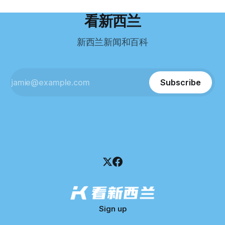
到类似水平。 这个分数，甚至高于进入奥克兰大学本科课程
超过资产，包括欠税务局约49.3万，欠无担保债权人约50.5万
所需的英语门槛。 De Guzman选择了另一项考试——
纽币，员工索赔金额仍在核算中。 整体债务规模，已经逼近
看新西兰
Pearson Test of English，最终成绩是45分，而申请要求是58
100万纽币。 清算报告明确指出，清算人已多次尝试联系公司
分。 差距不小。
董事——餐厅创始人Maxine Wang，但至今未能取得联系。
新西兰新闻和百科
这导致公司财务记录尚未完全掌握，资产处置是否合理仍待核
查。 清算人表示，预计需要至少6个月时间，来梳理公司账
目，并评估是否存在可以“追回”的资金。 是否存在异常交易仍
需调查。 目前，清算人已向公司会计索取完整财务资料，正
Subscribe
在核查资产出售是否符合市
Sign up