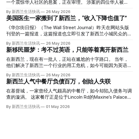
一个震惊华人社区的悬案，正在审理。 涉案的四位华人被
告，站在了法庭，被控与一位70岁中国女人的死有关。 事情
By 新西兰生活快讯
26 May 2026
的复杂程度，远超人们的想象。 神秘的黑色塑料袋 先让我们
美国医生一家搬到了新西兰，“收入下降也值了”
回到2024年3月12日。 新西兰一个名叫Paul Middleton的老
人，在奥克兰Gulf Harbour钓鱼时，发现了一个黑色塑料袋，
《华尔街日报》（The Wall Street Journal）昨天在网站头版
里面是一堆衣服。 再扒开衣服，他看到了一只手，一只人
刊登的一篇报道，这篇报道也立即引发了新西兰小城民众的兴
手。 他打了111。 警察带走了尸体，法医打开袋子：尸体被从
趣： “精疲力尽的美国医生，正在离开美国，前往新西兰一座
By 新西兰生活快讯
26 May 2026
腰部对折，黑色胶带缠着头、手腕和身体，整个人被绑成胎儿
偏远小镇。” “精疲力尽的美国医生”搬家新西兰 四年前，在加
新移民噩梦：考不过英语，只能等着离开新西兰
状。 两个10公斤的米袋装满了石头，用胶带死死缠在尸体
州拉霍亚（La Jolla）一家医院担任内科医生的Brandon
上。 死者是亚洲面孔的老年女性，头部、脸、胳膊都有钝器
Williams医生达到了崩溃的边缘。 患者人数激增、医疗人员短
在新西兰，现在有一批人，正站在尴尬的十字路口。 当年，
伤，当时身穿一件“娟燕牌”内衣和黑色长裤。 她是谁？没有人
缺、医疗事故诉讼的威胁，以及对患者无力支付医疗费用的忧
他们解决了新西兰一个行业的用工危机，如今可能因为英语考
知道。新西兰的失踪人口记录里，没有这个人。 这个代号为
虑，种种压力交织，导致他患上了创伤后应激障碍
试，不得不在几年内离开这个国家。 一位移民的无奈感叹：
By 新西兰生活快讯
26 May 2026
Operation Parade的案子，开始调查。 米袋泄露秘密 破案的
（PTSD）。他的其中一位同事甚至因自杀身亡。 他并不想放
“如果我们真能考到那个分数，就不会来开公交车了。” 因为英
新西兰人气中餐厅负债百万，创始人失联
关键，是两个米袋。这两个塑料米袋里装着用来压住尸体的花
弃从医，但他不想再在美国行医了。 于是，他与38岁的妻子
语，他们一直无法上岸 来自菲律宾的Ryan De Guzman，就是
园石头。 每个米袋上都有序列号。 警察一家家查，发现这批
Ellen Williams开始在欧洲寻找更好的选择。 就在那时，他收
这批人中的一员。 2023年，当他看到新西兰招聘海外公交司
在基督城，一家曾经人气颇高的中餐厅，如今却陷入债务与调
米是在奥克兰北岸一家超市卖的。
到了一封来自新西兰医疗招聘人员的信。 “虽然跑到那个‘与世
机的信息时，几乎没有犹豫就提交了申请。 “我听说这里气候
查的漩涡。 这家餐厅正是位于Lincoln Rd的Maxine’s Palace。
隔绝’的地方听起来很疯狂，但我想得越多，就越觉得这很有意
好，工作和生活更平衡。”他说。 他通过中介面试成功，于当
其背后的公司已进入清算程序，债务总额接近100万纽币，而
By 新西兰生活快讯
01 May 2026
义。”现年39岁的加州人Brandon说道。 2024年11月，这家人
年3月抵达奥克兰。 当时心里盘算着：努力工作两年，申请居
引人关注的是——清算人目前无法联系到创始人本人。 今年3
卖掉了房子，搬到了新西兰南岛的海滨小镇提马鲁（Timaru）
留，把家人接过来。 但现实很快打脸。 他是在来到新西兰之
月，新西兰税务局已向高等法院申请，成功将Palace
——一个人口仅几万人的新西兰小城。 如今，这里已成为美
后，才真正意识到——申请永居，还要过英语这一关，而且难
Restaurant Company Ltd（该餐厅背后的公司）强制清算。
国医生移居新西兰的聚
度远超自己当初的想象。 按照规定，申请技术类居留签证，
根据首份清算报告，公司银行账户仅剩84纽币，此外拥有约
需要在雅思考试中取得至少6.5分，或者在其他等效考试中达
8.8万纽币车辆资产，活期账户透支6.7万纽币。 而负债则远远