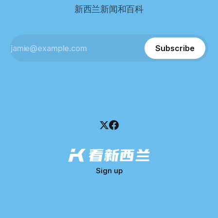
董事——餐厅创始人Maxine Wang，但至今未能取得联系。
新西兰新闻和百科
这导致公司财务记录尚未完全掌握，资产处置是否合理仍待核
查。 清算人表示，预计需要至少6个月时间，来梳理公司账
目，并评估是否存在可以“追回”的资金。 是否存在异常交易仍
需调查。 目前，清算人已向公司会计索取完整财务资料，正
Subscribe
在核查资产出售是否符合市
Sign up