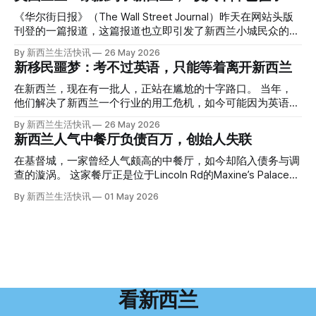
回到2024年3月12日。 新西兰一个名叫Paul Middleton的老
人，在奥克兰Gulf Harbour钓鱼时，发现了一个黑色塑料袋，
《华尔街日报》（The Wall Street Journal）昨天在网站头版
里面是一堆衣服。 再扒开衣服，他看到了一只手，一只人
刊登的一篇报道，这篇报道也立即引发了新西兰小城民众的兴
手。 他打了111。 警察带走了尸体，法医打开袋子：尸体被从
趣： “精疲力尽的美国医生，正在离开美国，前往新西兰一座
By 新西兰生活快讯
26 May 2026
腰部对折，黑色胶带缠着头、手腕和身体，整个人被绑成胎儿
偏远小镇。” “精疲力尽的美国医生”搬家新西兰 四年前，在加
新移民噩梦：考不过英语，只能等着离开新西兰
状。 两个10公斤的米袋装满了石头，用胶带死死缠在尸体
州拉霍亚（La Jolla）一家医院担任内科医生的Brandon
上。 死者是亚洲面孔的老年女性，头部、脸、胳膊都有钝器
Williams医生达到了崩溃的边缘。 患者人数激增、医疗人员短
在新西兰，现在有一批人，正站在尴尬的十字路口。 当年，
伤，当时身穿一件“娟燕牌”内衣和黑色长裤。 她是谁？没有人
缺、医疗事故诉讼的威胁，以及对患者无力支付医疗费用的忧
他们解决了新西兰一个行业的用工危机，如今可能因为英语考
知道。新西兰的失踪人口记录里，没有这个人。 这个代号为
虑，种种压力交织，导致他患上了创伤后应激障碍
试，不得不在几年内离开这个国家。 一位移民的无奈感叹：
By 新西兰生活快讯
26 May 2026
Operation Parade的案子，开始调查。 米袋泄露秘密 破案的
（PTSD）。他的其中一位同事甚至因自杀身亡。 他并不想放
“如果我们真能考到那个分数，就不会来开公交车了。” 因为英
新西兰人气中餐厅负债百万，创始人失联
关键，是两个米袋。这两个塑料米袋里装着用来压住尸体的花
弃从医，但他不想再在美国行医了。 于是，他与38岁的妻子
语，他们一直无法上岸 来自菲律宾的Ryan De Guzman，就是
园石头。 每个米袋上都有序列号。 警察一家家查，发现这批
Ellen Williams开始在欧洲寻找更好的选择。 就在那时，他收
这批人中的一员。 2023年，当他看到新西兰招聘海外公交司
在基督城，一家曾经人气颇高的中餐厅，如今却陷入债务与调
米是在奥克兰北岸一家超市卖的。
到了一封来自新西兰医疗招聘人员的信。 “虽然跑到那个‘与世
机的信息时，几乎没有犹豫就提交了申请。 “我听说这里气候
查的漩涡。 这家餐厅正是位于Lincoln Rd的Maxine’s Palace。
隔绝’的地方听起来很疯狂，但我想得越多，就越觉得这很有意
好，工作和生活更平衡。”他说。 他通过中介面试成功，于当
其背后的公司已进入清算程序，债务总额接近100万纽币，而
By 新西兰生活快讯
01 May 2026
义。”现年39岁的加州人Brandon说道。 2024年11月，这家人
年3月抵达奥克兰。 当时心里盘算着：努力工作两年，申请居
引人关注的是——清算人目前无法联系到创始人本人。 今年3
卖掉了房子，搬到了新西兰南岛的海滨小镇提马鲁（Timaru）
留，把家人接过来。 但现实很快打脸。 他是在来到新西兰之
月，新西兰税务局已向高等法院申请，成功将Palace
——一个人口仅几万人的新西兰小城。 如今，这里已成为美
后，才真正意识到——申请永居，还要过英语这一关，而且难
Restaurant Company Ltd（该餐厅背后的公司）强制清算。
国医生移居新西兰的聚
度远超自己当初的想象。 按照规定，申请技术类居留签证，
根据首份清算报告，公司银行账户仅剩84纽币，此外拥有约
需要在雅思考试中取得至少6.5分，或者在其他等效考试中达
8.8万纽币车辆资产，活期账户透支6.7万纽币。 而负债则远远
到类似水平。 这个分数，甚至高于进入奥克兰大学本科课程
超过资产，包括欠税务局约49.3万，欠无担保债权人约50.5万
所需的英语门槛。 De Guzman选择了另一项考试——
纽币，员工索赔金额仍在核算中。 整体债务规模，已经逼近
看新西兰
Pearson Test of English，最终成绩是45分，而申请要求是58
100万纽币。 清算报告明确指出，清算人已多次尝试联系公司
分。 差距不小。