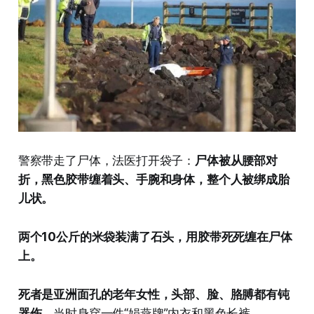
警察带走了尸体，法医打开袋子：
尸体被从腰部对
折，黑色胶带缠着头、手腕和身体，整个人被绑成胎
儿状。
两个10公斤的米袋装满了石头，用胶带死死缠在尸体
上。
死者是亚洲面孔的老年女性，头部、脸、胳膊都有钝
器伤，
当时身穿一件“娟燕牌”内衣和黑色长裤。