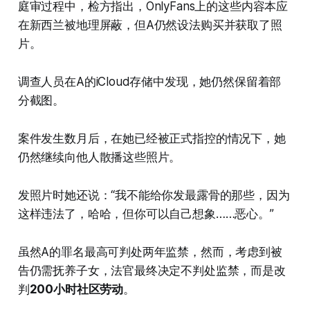
庭审过程中，检方指出，OnlyFans上的这些内容本应
在新西兰被地理屏蔽，但A仍然设法购买并获取了照
片。
调查人员在A的iCloud存储中发现，她仍然保留着部
分截图。
案件发生数月后，在她已经被正式指控的情况下，她
仍然继续向他人散播这些照片。
发照片时她还说：“我不能给你发最露骨的那些，因为
这样违法了，哈哈，但你可以自己想象……恶心。”
虽然A的罪名最高可判处两年监禁，然而，考虑到被
告仍需抚养子女，法官最终决定不判处监禁，而是改
判
200小时社区劳动
。