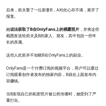
后来，前夫娶了一位新妻B，A对此心存不满，展开了
报复。
她
设法获取了B在OnlyFans上的裸露照片
，并将这些
截图发送给前夫及B的家人、朋友，其中包括一些年
长的亲属。
这些人此前并不知晓B在OnlyFans上的副业。
OnlyFans是一个付费订阅的视频平台，用户可以通过
订阅观看创作者发布的独家内容，B就在上面发布内
容赚钱。
当B发现自己的私密照片被公然传播时，她受到了严
重打击。