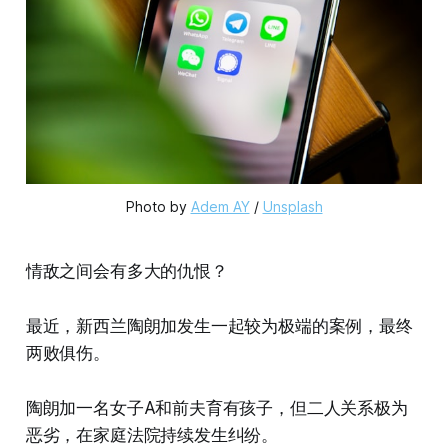
Photo by 
Adem AY
 / 
Unsplash
情敌之间会有多大的仇恨？
最近，新西兰陶朗加发生一起较为极端的案例，最终
两败俱伤。
陶朗加一名女子A和前夫育有孩子，但二人关系极为
恶劣，在家庭法院持续发生纠纷。