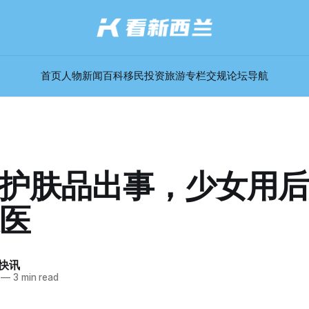
首页
人物
新闻
百科
移民
投资
旅游
专栏
交规
论坛
导航
rt护肤品出事，少女用
医
快讯
—
3 min read