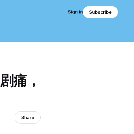
Sign in
Subscribe
后剧痛，
Share