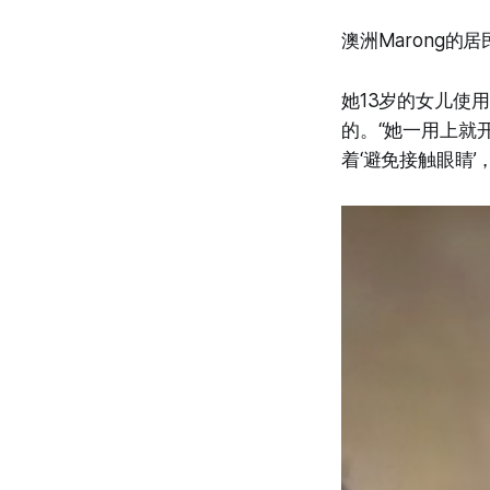
澳洲Marong的
她13岁的女儿使
的。“她一用上就开
着‘避免接触眼睛