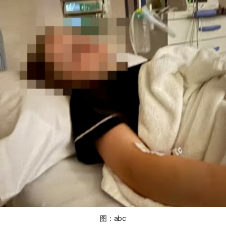
图：
abc