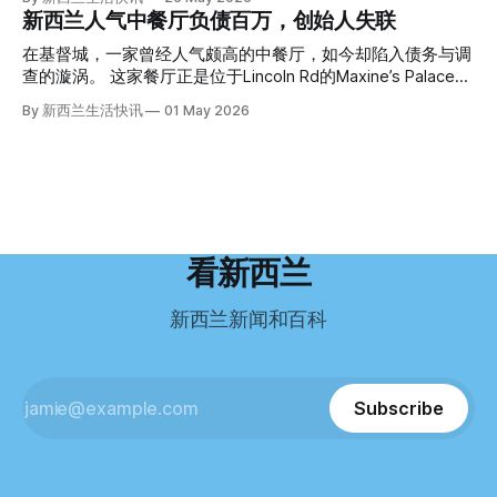
Operation Parade的案子，开始调查。 米袋泄露秘密 破案的
（PTSD）。他的其中一位同事甚至因自杀身亡。 他并不想放
“如果我们真能考到那个分数，就不会来开公交车了。” 因为英
新西兰人气中餐厅负债百万，创始人失联
关键，是两个米袋。这两个塑料米袋里装着用来压住尸体的花
弃从医，但他不想再在美国行医了。 于是，他与38岁的妻子
语，他们一直无法上岸 来自菲律宾的Ryan De Guzman，就是
园石头。 每个米袋上都有序列号。 警察一家家查，发现这批
Ellen Williams开始在欧洲寻找更好的选择。 就在那时，他收
这批人中的一员。 2023年，当他看到新西兰招聘海外公交司
在基督城，一家曾经人气颇高的中餐厅，如今却陷入债务与调
米是在奥克兰北岸一家超市卖的。
到了一封来自新西兰医疗招聘人员的信。 “虽然跑到那个‘与世
机的信息时，几乎没有犹豫就提交了申请。 “我听说这里气候
查的漩涡。 这家餐厅正是位于Lincoln Rd的Maxine’s Palace。
隔绝’的地方听起来很疯狂，但我想得越多，就越觉得这很有意
好，工作和生活更平衡。”他说。 他通过中介面试成功，于当
其背后的公司已进入清算程序，债务总额接近100万纽币，而
By 新西兰生活快讯
01 May 2026
义。”现年39岁的加州人Brandon说道。 2024年11月，这家人
年3月抵达奥克兰。 当时心里盘算着：努力工作两年，申请居
引人关注的是——清算人目前无法联系到创始人本人。 今年3
卖掉了房子，搬到了新西兰南岛的海滨小镇提马鲁（Timaru）
留，把家人接过来。 但现实很快打脸。 他是在来到新西兰之
月，新西兰税务局已向高等法院申请，成功将Palace
——一个人口仅几万人的新西兰小城。 如今，这里已成为美
后，才真正意识到——申请永居，还要过英语这一关，而且难
Restaurant Company Ltd（该餐厅背后的公司）强制清算。
国医生移居新西兰的聚
度远超自己当初的想象。 按照规定，申请技术类居留签证，
根据首份清算报告，公司银行账户仅剩84纽币，此外拥有约
需要在雅思考试中取得至少6.5分，或者在其他等效考试中达
8.8万纽币车辆资产，活期账户透支6.7万纽币。 而负债则远远
到类似水平。 这个分数，甚至高于进入奥克兰大学本科课程
超过资产，包括欠税务局约49.3万，欠无担保债权人约50.5万
所需的英语门槛。 De Guzman选择了另一项考试——
纽币，员工索赔金额仍在核算中。 整体债务规模，已经逼近
看新西兰
Pearson Test of English，最终成绩是45分，而申请要求是58
100万纽币。 清算报告明确指出，清算人已多次尝试联系公司
分。 差距不小。
董事——餐厅创始人Maxine Wang，但至今未能取得联系。
新西兰新闻和百科
这导致公司财务记录尚未完全掌握，资产处置是否合理仍待核
查。 清算人表示，预计需要至少6个月时间，来梳理公司账
目，并评估是否存在可以“追回”的资金。 是否存在异常交易仍
需调查。 目前，清算人已向公司会计索取完整财务资料，正
Subscribe
在核查资产出售是否符合市