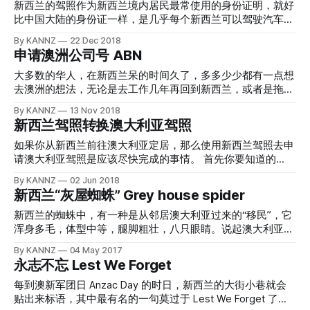
Service 总部从高大上的 HSBC 大楼搬到了 87 Albert St 这个
新西兰的驾照作为新西兰境内居民最常使用的身份证明，就好
看起来有点脏脏破破的地方，而且申请澳洲过境签证的流程也
比中国大陆的身份证一样，是几乎每个新西兰可以驾驶汽车的
发生了巨大的变化。新的流程总的来说就是，直接进入他们的
成年人出门都要随身携带的东西。这么重要的 ID，自然也有会
By KANNZ
22 Dec 2018
接待大厅申请签证已经是几乎不可能的了，必须要网上预约。
一些人去使用伪造的驾驶执照来做一些奇奇怪怪的事情，例
申请澳洲公司号 ABN
另外，申请澳洲签证需要采集十指指纹，所以即便是网上预约
如，不够岁数的小年轻们会使用假的驾照到酒铺里买酒；所以
后，依然还要申请人现场办理。 澳大利亚是个有点奇怪的国
我们不说用假的新西兰驾照就是为了做坏事情，而是说“奇怪
大多数的华人，在新西兰呆的时间久了，多多少少都有一点想
家，即便是从新西兰回中国的途中，只在澳洲的机场做短暂停
的事情”，这么描述比较公平。 当你持有新西兰的驾照，并且
去澳洲的想法，无论是去工作几年再回到新西兰，或者是拖家
留（不出海关、更不会入境澳大利亚，只走国际中转），也一
希望使用它来申请澳大利亚的驾照的时候，就会碰到一件事
带口从新西兰迁移到澳大利亚，都是一种向上奋进的想法。那
By KANNZ
13 Nov 2018
样需要办理澳洲过境签证，这个是澳大利亚与绝大部分国家
情，你在澳大利亚的某个州的交管局申请驾照转换的时候，交
么，去澳大利亚开始一段新的生活，通常都会有两种方式，第
新西兰驾照转换澳大利亚驾照
在“国际转机”政策上的不同。 中国大陆公民过境澳大利亚，无
管局会要求申请人出示 Certificate of Particulars ，实际上翻
一是找一个澳洲的雇主，继续自己的职业生涯；第二种就是在
论是入境澳大利亚还是转机，都需要签证。在新西兰的中国护
译成中文就是“详情证明书”，或者说就像是新西兰交通局给你
澳洲建立一个公司，面向更广阔的市场。 在澳洲建立一个公
如果你从新西兰前往澳大利亚定居，那么使用新西兰驾照去申
照持有者，即便是
的驾照出示的“公证证书”一样；澳洲的交管局只有接收到这个
司，其实最关键的一步就是申请一个 ABN，也就是 Australia
请澳大利亚驾照是应该尽快完成的事情。 首先你要知道的
文件的时候，才能证明申请人持有的新西兰驾照是真实可靠
Business Number，澳大利亚公司注册号码；小小小知识，澳
是，持有新西兰全驾照 Full Driver Licence，可以在澳大利亚
By KANNZ
02 Jun 2018
的，而不是在社交网站上两百纽币买的，哈哈哈（别问站长在
洲的 ABN 号码长度都是 11位的。ABN 号码去哪里申请呢？
最多合法开车上路三个月（从入境开始计算）；三个月后，如
新西兰“灰屋蜘蛛” Grey house spider
哪里做这东西哈，知道也不告诉你）。 如果您需要申请转换
https://abr.gov.au/For-Business,-Super-funds—
果还想合法在澳大利亚驾驶，必须申请澳大利亚驾照。 申请
新西兰驾照为澳洲驾照，可以看这篇文章如何操作。 那么，
Charities/Applying-for-an-ABN/ 点击这个网址就能直达啦。
转换非常容易，只要你年满21周岁，准备一份澳大利亚的地址
新西兰的蜘蛛中，有一种是从邻居澳大利亚过来的“移民”，它
如何向新西兰交管局 NZTA 申请这个驾照证明书呢？目前有两
相信在新西兰呆到烦的你，肯定英文已经过关了，所以直接阅
证明信 Proof of Residency in Australia，带上你的新西兰全驾
浑身多毛，体型中等，腿脚粗壮，八只眼睛。说起澳大利亚的
个办法： * 打电话申请，新西
读须知，然后点击 Apply or reapply for
照和你的护照，然后前往澳洲 RTA (Roads & Traffic Authority
蜘蛛，大家可能有点头皮发麻，这个神奇的大陆孕育了太多的
By KANNZ
04 May 2017
澳大利亚道路交通管理局)离你最近的办公室，填写一份转换
毒物，蜘蛛中的“悉尼漏斗”“红屁股”“黑寡妇”“捕鸟蜘蛛”等等都
永志不忘 Lest We Forget
驾照申请表格即可。 同时，你还需要进行一下视力测试，进
是蜘蛛界大名鼎鼎的毒物；那么，从澳洲来到新西兰的这种蜘
行现场拍照，然后付费。等几天后，就能够拿到澳洲的驾照
蛛，是不是“很要命”？ 放心吧，这种蜘蛛就是新西兰很常见
每到澳新军团日 Anzac Day 的时日，新西兰的大街小巷就会
啦。 澳大利亚很大，所以每个州的申请流程有些许的不同，
的，名字叫做“灰屋蜘蛛”，英文名 Grey house spider，毛利
贴出来标语，其中最有名的一句莫过于 Lest We Forget 了。