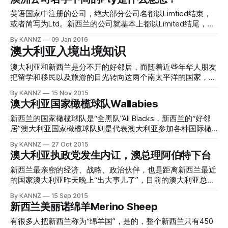
中可能就会出现上面涉及到的名字。那么，新西兰和澳大利亚
目标水平。声明还称，宽松政策推动经济前景改善，并重申澳
有些从澳大利亚移民到新西兰居住和工作的人，也称自己是来
还有英国，
元升值将使得经济调整复杂化，在矿业繁荣过后，经济继续进
自“幸运的国家”。那么，为什么说澳大利亚是一个幸运的国
英语国家中注册的公司，绝大部分公司名都以Limtied结束，
行再平衡。澳洲联储还表示，密切关注楼市发展，监管措施强
家？ image source: google images 大部分的中文网站，把文
或者简写为Ltd。新西兰的公司就基本上都以Limited结尾，也
化了贷款标准，房价压力有减弱趋势。近期通胀数据意外低
章抄袭来抄袭去，把澳大利亚得到“幸运的国家”这个名字解释
就是“有限责任公司”的形式出现，这样的公司在运营中一旦产
By KANNZ
09 Jan 2016
迷，未来通胀率料低于此前预测，低利率对楼市造成的风险低
为： * 人口稀少，土地广袤，人均财富高 * 矿产丰富，包括金
生重大责任，公司的法人或者是董事会成员也不会因为公司的
澳大利亚入境出境知识
于一年前。上周公布的澳大利亚经济数据显示，一季度通胀大
属、煤、石油、天然气等等 * 贵金属资源也很丰富，包括黄
事故而导致个人方面的损失。新西兰与好邻居澳大利亚，两国
幅不及预期，令市场对澳洲联储进一步降息的预期大涨。数据
金、白银等等 * 自然条件优越，平原、草场让澳大利亚的畜牧
经贸往来十分密切，如果您的公司正与澳洲公司有业务来往，
澳大利亚和新西兰是分不开的好邻居，而随着近些年华人朋友
公布后，澳元急速跳水，暴跌1.8%。 期货数据显示，澳洲联
业很发达 * 澳大利亚人均GDP远远超过美国和中国大陆 * 其他
您就会发现很多澳洲公司都以Pty Ltd结尾，这中间的Pty是什
把留学和移民以及旅游的目光转向这两个南太平洋的国家，在
储本月降息概率升至
一些正面的理由 实际上网上的这些文章都是“知其然、不知其
么意思？ image source: wikipedia 澳洲PTY公司 其实，澳洲
这两个国家进出境的华人朋友也越来越多了。总体上来说，澳
By KANNZ
15 Nov 2015
所以然”。The lucky country一词，
公司的名字是很有规律的，凡是名称中带有Pty的公司，专指
大利亚和新西兰在出入境规定上保持“高度的一致”，基本政策
澳大利亚国家橄榄球队Wallabies
的是私人控股的公司，或者说称作“专有公司”也可以，英文名
相同或非常非常相似；所以，为了让华人朋友们能够平安无障
称是Proprietary Company，这也就是Pty的由来。这种类型的
碍的出入境、玩儿的顺心顺意，看新西兰网站为您总结一下澳
新西兰的国家橄榄球队是“全黑队”All Blacks，新西兰的“好邻
公司在南非和澳大利亚都很常见，既可以是“有限责任公司”也
大利亚的出入境知识。 image source: google images 澳大利
居”澳大利亚国家橄榄球队则是代表澳大利亚参加各种国际橄
可以是“无限责任公司”；不过Pty就表明了，这家公司的管辖
亚签证 澳大利亚签证主要分为移民、访客、工作、学生及过
榄球赛事的球队，名叫（或者说是昵称）“袋鼠队”Wallabies。
By KANNZ
27 Oct 2015
权、经营权、运行方式与上市公司可能有很大的不同，可以做
境等类别。目前，中国大陆居民来澳大利亚或通过澳大利亚过
袋鼠队的实力很强，在国际橄榄球联盟中是水平排名前五强的
澳大利亚执政党发生内讧，澳总理阿伯特下台
到“不公开、不透明”。 Pty类型的公司在澳大利亚的运营和成
境（您没看错，澳大利亚机场转机也是要签证的！）前往第三
队伍，也是新西兰全黑队的劲敌之一。 image source:
立有法可依，依据的是the Corporations Act 2001 Sectio
国，通常应事先申请并办妥签证。除在北京的驻华大使馆外，
wikipedia images 袋鼠队的队服是澳大利亚竞技运动的常见配
新西兰最亲密的经济、战略、政治伙伴，也是距离新西兰最近
澳大利亚在上海、广州、成都和香港开设有总领事馆。另外，
色，也就是绿色、金色的双色图案作为队服的颜色。目前，袋
的国家澳大利亚昨天晚上“出大事儿了”，目前的澳大利亚总理
澳大利亚在北京、上海、广州开设了澳大利亚签证申请中心；
鼠队作为主场队的队服，是上半身金色队服+绿色短裤+金色绿
托尼·阿伯特Tony Abbott，在其所在的政党澳大利亚自由党突
By KANNZ
15 Sep 2015
签证申请中心只负责受理申请等具体事务，是否颁发签证及颁
色双色长袜；客场队服则是白色的上半身队服+短裤，同时配
然宣布进行的党内投票中惨遭不信任，“突然死亡”。而澳大利
新西兰美丽诺绵羊Merino Sheep
发何种签证由澳大利亚驻华使领馆决定。 澳大利亚驻香港总
以白色长袜。每年的球服都会在设计上有轻微的变化，例如增
亚前通信部部长、自由党前党魁马尔科姆·特恩布尔Malcolm
领事馆颁发的签证，以及澳大利亚使领馆为因公访澳人员和留
加一小块图案、或是勾绘一些线段等等。 袋鼠队的昵称
Turnbull击败现总理阿伯特，将成为新任总理。 image
有很多人把新西兰称为“绵羊国”，是的，整个新西兰只有450