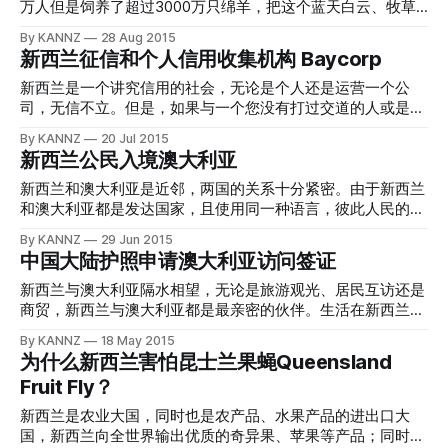
学生颁发的签证通常以无贴纸方式发出。申请人可以登录澳大
Wallabies又是从何而来呢？大家都知道袋鼠是澳洲的代表动
source: baidu baike 在澳大利亚自由党突然进行的党内投票
万人但是饲养了超过3000万只绵羊，把这个蓝天白云、牧草
利亚移民局网站VEVO，在线查询签证状态
物，广泛分布在整个澳洲大陆上。早在百年之前，澳大利亚国
中，特恩布尔以54对44票击败了老对手阿伯特，并成为澳大
丰美的国家昵称为“绵羊国”一点不为过。养绵羊不外乎主要为
By KANNZ
28 Aug 2015
家橄榄球队初登国际赛场舞台的时候，英国的媒体建议这支队
利亚的新任总理（第29任总理）。 2015年9月14日，马尔科
了两种东西，羊毛和羊肉；至于绵羊油、羊皮等等东西都是附
新西兰征信和个人信用收集机构 Baycorp
伍应该有个昵称，什么呢？兔子，Rabbits。澳大利亚人马上
姆·特恩布尔宣布辞去通信部长的职务，并表示将挑战现任总
加产品了；新西兰的羊毛质量很好，而出产这些优质羊毛的绵
就拒绝了这个名字，因为他们不希望自己的队伍外号是害虫的
理阿伯特的自由党党首职务。马尔科姆是自由党前党首，他于
羊品种，就是本文要向您介绍的美丽诺绵羊，Merino
新西兰是一个讲究信用的社会，无论是个人还是运营一个公
名字（兔子作为外来物种，繁殖力过强对于本地生物产生了危
当天呼吁阿伯特在党内举行投票。他称阿伯特在经济方面完全
Sheep。 image source: google images 美丽诺绵羊 美丽诺
司，无信不立。但是，如果与一个您没有打过交道的人或是公
害，所以是
不能够提供为澳大利亚国家前进所需要的领导力；另外，近来
绵羊，英文名Merino，一种优秀的绵羊品种，也是全球细毛羊
司进行业务往来，如何能够了解对方的信用记录呢？亦或者在
By KANNZ
20 Jul 2015
的民调也显示，阿伯特民意支持率不高，不被澳大利亚人民所
的主要品种。目前，美丽诺羊毛产品以新西兰的邻居，澳大利
新西兰，某人或是某公司，欠了您的钱，无论您怎样索要都无
新西兰公民入境澳大利亚
信任。 马尔科姆·特恩布尔Malcolm Turnbull是资深政治人物，
亚出产的最为著名。但是，实际上美丽诺绵羊并不是澳大利亚
果，您有该怎么办？这时候，您应该了解一下，在新西兰和澳
在中国话题上思考深，谈得有水平。他今年曾提醒，中国是澳
培育出来的品种，而是原产自遥远的南欧国家西班牙。18世纪
大利亚信用征集领域的“金字招牌”Baycorp的业务范围了。
新西兰和澳大利亚是近邻，两国的关系十分紧密。由于新西兰
二战中坚持最久的盟友，“不能想象没有中国对我
后，作为当时西班牙国宝品种的美丽诺绵羊被输出到世界各
image source: google images 新西兰Baycorp（新名称
和澳大利亚都是发达国家，且使用同一种语言，彼此人民的各
地；美丽诺绵羊适应环境的能力非常强，在“背井离乡”后，并
Equifax） 生活在新西兰的有些华人朋友，可能对Baycorp这
种文化背景和生活习惯也十分相像，所以这两个国家的公民可
By KANNZ
29 Jun 2015
没有因为水土不服而消逝，反而开枝散叶、家族兴旺；不过，
个名字并不陌生；如果用俗话来解释Baycorp是做什么的，“讨
以持有本国的护照自由的进出对方的国境；另外，两个国家的
中国大陆护照申请澳大利亚访问签证
由于环境、饲养、管理等各方面的差异，美丽诺绵羊在全球各
债公司”可能比文绉绉的“征信公司”让人更容易记忆。对于经常
福利系统彼此之间也保持很大程度的透明，所以不仅持有护照
个国家和地区产出的羊毛差异非常大；这也让美丽诺绵羊在各
欠别人钱的“老赖”而言，Baycorp无疑是他们生活中挥之不去
去对方国家很方便，甚至在海对面的国家定居和工作也是完全
新西兰与澳大利亚隔水相望，无论是旅游观光、居民互访还是
地慢慢的进化出了不同的亚种，并拥有了不同的品种名。 为
的阴影，因为一旦被别的公司或是个人送入Baycorp，这家公
没有问题的。 image source: google images 而这一切，都基
商贸，新西兰与澳大利亚都是最亲密的伙伴。生活在新西兰的
什么这种绵羊受到农场主
司的工作人员会三天两头的替债主“骚扰”欠款人，虽说在新西
于澳大利亚和新西兰两个国家签订的一个协议，Trans-
华人朋友们，最喜欢的度假目的地也是澳大利亚，因为两个地
By KANNZ
18 May 2015
兰这个法治社会不会有“暴力讨债”的事情发生，但是三天两头
Tasman Travel Arrangement，新西兰公民使用新西兰护照进
方气候相似、货币相似、文化相似、时区相似、语言相似，各
为什么新西兰害怕昆士兰果蝇Queensland
阴魂不散的讨债电话和电子邮件肯定会让欠钱的人惶惶不可终
入澳大利亚境内的时候，不需要提前申请任何签证，直接入境
种相似；而且，从新西兰到澳大利亚东南沿海城市只需要3个
Fruit Fly？
日。 Baycorp并非一家政府机构，与澳大利亚相同，同属于一
就可以，入境的“一瞬间”，实际上已经自动被赋予了澳大利亚
多小时的飞行时间，在饱览风光、疯狂购物的同时，不会有太
个集团的新西兰Baycorp信息服务
444签证(SCV)，当然，前提是新西兰护照持有人品行端正，
多的舟车劳顿之苦。 image source: google images 如果您持
新西兰是农业大国，同时也是农产品、水果产品的进出口大
身体健康状况达标。 Trans-Tasman Travel Arrangement允许
有的是新西兰护照，那么可以自由进出澳大利亚的国门，没有
国，新西兰向全世界输出优质的奇异果、苹果等产品；同时也