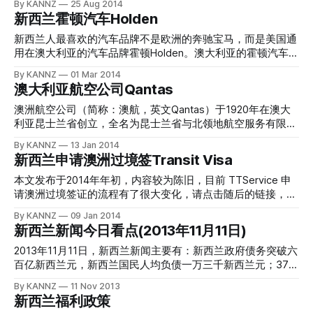
By KANNZ
25 Aug 2014
人向TTS缴费这件事情是否合理不谈，毕竟“人在矮檐下，哪
护照，或是您持有澳大利亚的居民级别签证，那么您入境新西
处于相对与世隔绝的地球上的一个角落，所以，很多朋友都在
新西兰霍顿汽车Holden
能不低头”，本文带您了解一下去TTS申请澳洲过境签证的相
兰的时候不需要申请旅游签证。 关于新西兰旅游签证如何在
询问，新西兰这个国家到底如何？它算是发达国家吗？ image
关费用。 澳大利亚过境签证费用 * 常规过境签证服务费用，
中国大陆进行办理、流程、材料准备以及费用，请看以下两篇
source: google images 发达国家的定义 发达国家（又称已开
新西兰人最喜欢的汽车品牌不是欧洲的奔驰宝马，而是美国通
32新西兰元 * 您可以选择“加急”服务
文章： * 办理中国到新西兰的访问签证 * 2014年8月开始中国
发国家）指经济发展水平较高，技术较为先进，生活水平较高
用在澳大利亚的汽车品牌霍顿Holden。澳大利亚的霍顿汽车公
大陆申请新西兰签证费用上涨 申请新西兰旅游签证前提 申请
的国家，又称作工业化国家、高经济开发国家。根据其定义，
司Holden在澳大利亚历史上有着极其特别的地位，因为这是澳
By KANNZ
01 Mar 2014
新西兰旅游签证，对于中国大陆居民来说并不是很难，因为新
发达国家有以下特点： * 生产力水平高度发达，国民生产总值
洲人自己开发的汽车。作为任何事情都以澳大利亚人马首是瞻
澳大利亚航空公司Qantas
西兰与中国的国家关系相对不错，新西兰政府也十分希望中国
和人均国内生产总值远高于其他国家，产业结构先进，在国民
的新西兰人，自然在汽车品牌的选择上也不会三心二意，新西
大陆游客能够前来新西兰，进而带动这里的旅游业和经济。不
经济结构中第三产业所占比重一般大于60% * 经济运行机制比
兰大街小巷上行驶着的各种霍顿汽车就是最好的证明。 image
澳洲航空公司（简称：澳航，英文Qantas）于1920年在澳大
过，您还是需要满足以下基本条件后才能成行： * 身体健康
较成熟，市场机制和市场体系健全，并有比较完善的宏观经济
source: google images 霍顿Holden汽车介绍 霍顿汽车在亚洲
利亚昆士兰省创立，全名为昆士兰省与北领地航空服务有限公
调控体系 * 国家垄断资本主义高度发达，国家垄断资本主义在
几乎没有什么名气，而到了澳洲和新西兰则大不一样。霍顿公
司，卓著的声誉使澳航成为了航空业可靠、安全、先进技术及
By KANNZ
13 Jan 2014
社会经济生活中占有重要的地位和起着重要作用，社会保障制
司是一家有百年历史的企业，原本经营的是马具用品。1914年
优质客户服务的象征。 澳航是世界领先的长途航空公司及澳
新西兰申请澳洲过境签Transit Visa
度比较完善，保障水平较高 * 经济国际化程度较高，外贸依存
霍顿开始为客户定制汽车，这是它进入汽车行业的第一步。随
大利亚最强势的品牌之一，澳航经营的附属业务包括收购的其
度大大高于发展中国家，外贸在世界贸易总额中占据较大份
后的十年间，霍顿不断发展，并在1931年与美国通用汽车公司
他一些小型的航空公司及专业市场。澳航也是世界上排名第一
本文发布于2014年年初，内容较为陈旧，目前 TTService 申
额，金融市场高度国际化，跨国公司高度发展 全世界有不少
合作开办了“霍顿-通用汽车公司”。1948年霍顿公司开始生产
安全记录的航空公司，排名第二的是新西兰航空公司Air New
请澳洲过境签证的流程有了很大变化，请点击随后的链接，如
的发达国家，其中
自己的车型并且1948年当年就成功下线，从此霍顿汽车在澳
Zealand。 image source: google images 澳航Qantas的历史
何使用 TT SERVICE 网上预订系统申请澳洲过境签证及采集指
By KANNZ
09 Jan 2014
洲成为了汽车工业的代名词。霍顿旗下常年保持20多款车型，
澳航的历史与澳大利亚民用航空业的发展史息息相关，密切相
纹的文章。全新流程地址是 https://www.kannz.com/apply-
新西兰新闻今日看点(2013年11月11日)
从轿车、SUV、皮卡、多功能车、跑车等等，还有少量的为美
连。从最初座位仅容一两人的简易式双翼飞机开始，到现在可
aus-transit-visa-in-nz 中国大陆公民过境澳大利亚，无论是入
国通用的代工车型。 霍顿制造最成功的车型是中级房车
承载 400 人在一天之内环绕地球半周的先进波音 747 飞机，
境澳大利亚还是转机，都需要签证。在新西兰的中国护照持有
2013年11月11日，新西兰新闻主要有：新西兰政府债务突破六
Commodore，澳大利亚和新西兰政府的中高级行政用车绝大
澳航历史的发展与变迁，不仅是飞机的发展史，它更是人类的
者，即便是护照上贴有新西兰的永久回头签证，也是适用这个
百亿新西兰元，新西兰国民人均负债一万三千新西兰元；37岁
奋斗史。澳大利亚历史上多位重要人物在克服重重困难的前提
规则的。澳洲的过境签证主要针对前往第三国，需要以澳大利
华人女子在惠灵顿被杀害，一人被捕，警方相信仍有疑凶在
By KANNZ
11 Nov 2013
下才艰辛地创立了昆士兰省与北领地航空服务有限公司
亚作为中转站，并且转机的时候入境澳大利亚不超过72小时的
逃；澳洲华裔店主逼怀孕雇员辞职被重罚；新西兰奥克兰校区
新西兰福利政策
（QANTAS）。 澳航目前是世界领先的长途航空公司及澳大利
申请人。在2012年前，从新西兰申请澳洲的过境签证是免费
房，同样的房子比非校区房子多卖五十万新西兰元。 新西兰