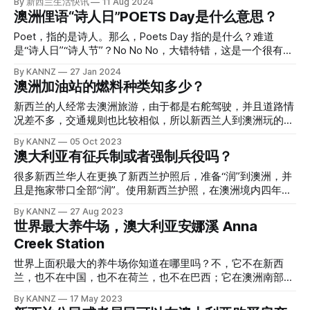
By 新西兰生活快讯
11 Aug 2024
导师提问时，有时会用中文提问，然后老师也会用中文回答。
文化事务部长Tony Burke的毛利新年邀请函。 新西兰文化部
澳洲俚语“诗人日”POETS Day是什么意思？
“他们事后没有解释到底说了什么，所以我完全被蒙在鼓里。
长Paul Goldsmith指示官员从邀请函中删除多项毛利语表达，
“这让我对与整个班级的对话和互动感到沮丧。我基本上就是
包括tena koe”（你好）、结束语“nāku noa, nā”（此致），还
Poet，指的是诗人。那么，Poets Day 指的是什么？难道
去签个到，然后被排除在外。” Harry说，有一个中国留学生有
有“新西兰”的毛利语名称：Aotearoa。 Goldsmith说，他认为
是“诗人日”“诗人节”？No No No，大错特错，这是一个很有趣
时会给他翻译，但时间久了，他也觉得不好意思。 由于这种
Burke不会知道Aotearoa是什么意思。 本周三，总理Luxon又
的俚语，和每个上班族都有关。 当谈到澳大利亚俚语
By KANNZ
27 Jan 2024
状况，辅导课对Harry而言“很不连贯”，一个学期之后，他放弃
补刀：“不是我们不重视毛利语，只是跟澳大利亚人打交道要
时，“POETS day”是一个颇具幽默感的缩写，意为“Piss Off
澳洲加油站的燃料种类知多少？
了这门课。 “说实话，我当时应该举手询问大家在说什么，他
用最简单的方式。” 嘲笑“澳洲人愚蠢”应该是新西兰人最喜欢
Early Tomorrow’s Saturday”（即：赶紧收工吧，明天是星期
们很可能就会向我解释。这是我的错。但我仍然认为，在英语
的消遣之一，总理也不例外。 网传的这张“世界智商分布图”更
六）。这个俚语在一些工作场所，特别是在英国和澳大利亚，
新西兰的人经常去澳洲旅游，由于都是右舵驾驶，并且道路情
国家，这种行为是不
是给了新西兰人借口： 最著名的例子是新西兰前总理Rob
是比较常见的用语。POETS day 的概念是人们渴望在星期五
况差不多，交通规则也比较相似，所以新西兰人到澳洲玩的时
Muldoon在上世纪80年代打趣说，移民到澳大利亚的新西兰
早些时候结束工作，期待着周末的到来。这是一种轻松幽默的
候最常见就是落地租车，自驾游玩。既然是自驾车，就要考虑
By KANNZ
05 Oct 2023
人“提高了两国的智商”。 为了黑澳洲人，甚至还有人专门收集
方式，用以承认工作周的结束和周末的临近。需要注意的是，
加油的问题，澳洲的加油站品牌不仅多，而且价格体系比新西
澳大利亚有征兵制或者强制兵役吗？
写了一本笑话他们的书…… 澳洲反嘲新西兰口音 昨天，收到这
这个术语更多是一个玩笑，可能并不在所有工作场所普遍使
兰更复杂，更让平时过习惯了简单的日子受不了的Kiwi们受不
份邀请函的Burke表示，他自1
用。 POETS day的起源 POETS day 这个诙谐的词语源于对工
了的是，澳洲小小的一个加油站，油枪可能有四五把，燃料的
很多新西兰华人在更换了新西兰护照后，准备“润”到澳洲，并
作日结束和周末开始的期待。澳大利亚人以其幽默感和轻松的
名字与新西兰的还不太一样。 对于不同的燃料类型，真正重
且是拖家带口全部“润”。使用新西兰护照，在澳洲境内四年
生活态度而闻名，这个俚语正是其中之一的体现。在工作周的
要的是数字 – 91、95 和 98。这些数字称为“辛烷值”，表明燃
后，就可以直接申请澳大利亚国籍和护照。不过，有些华人朋
By KANNZ
27 Aug 2023
最后一天，人们渴望早些时候结束工作，
料在汽车发动机内抵抗过早燃烧的能力。在您的汽车中添加错
友不知道从哪里听来的“小道消息”，说是澳洲有强制征兵，或
世界最大养牛场，澳大利亚安娜溪 Anna
误的燃油可能会导致燃油经济性、动力性下降，甚至产生发动
者说是兵役服务，站长写个小百科知识来辟谣一下。 站长搜
Creek Station
机爆震，这可能会导致灾难性的活塞或气缸盖故障，让您汽车
了一下，发现是个留学中介写的这个文章，信誓旦旦的说澳洲
趴窝，旅程陷入困境。 由于澳洲是不把路税放在燃料中的，
强制兵役，而且有了绿卡不是澳洲国籍也要服兵役，甚至留学
世界上面积最大的养牛场你知道在哪里吗？不，它不在新西
所以澳大利亚的汽油柴油价格差不多，甚至柴油的价格更贵一
生多在澳洲境内学习几年也要服兵役，这谣造的啊，也没谁
兰，也不在中国，也不在荷兰，也不在巴西；它在澳洲南部的
点，这与新西兰可是大不一样。其次，别看澳洲人性子更着
了。 征兵制，或者叫兵役，英文 Military Conscription。兵役
南澳大利亚有个安娜溪养牛场，面积有23,677平方公里，是世
By KANNZ
17 May 2023
急，站长的经验是它们的油枪送油的速度普遍比新西兰更慢，
是个人或群体为军队或民兵团提供的服务，这服务可以是自愿
界上最大的养牛场，面积相当于一个半北京，或者是接近三个