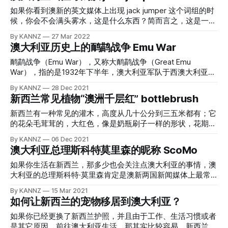
兰总理 Jacinda Ardern 祝贺 Anthony Albanese 和澳大利亚工
大，所以每个州的申请流程有些许的不同，有些人
递解出境，都不需要坐牢这个过程了。澳大利亚参议院原定于
党赢得澳大利亚联邦大选。 这次澳大利亚的选举时间很长，
如果你看到澳新的英文媒体上出现 jack jumper 这个词组的时
3 月对该法案进行投票，但在最后一刻被推迟到今年的澳大利
经过六周的竞选活动，澳大利亚工党安东尼·阿巴尼斯战胜了
候，你会不会满头雾水，这是什么东西？简而言之，这是一种
亚联邦选举之后。 新任的澳大利亚联邦总理阿尔巴尼斯暗
斯科特·莫里森，结束了保守派联盟对澳大利亚近十年的统
原产自澳大利亚的，又凶猛，行动能力又强，还具有人体毒
By KANNZ
27 Mar 2022
示，目前政府将要软化澳大利亚对违反501法案的“坏人”坚决
治。 新西兰总理说她今天早上，与阿巴尼斯总理进行了交
性、甚至能杀死人的蚂蚁。 Jack jumper ant ，中文名“跳线
澳大利亚历史上的鸸鹋战争 Emu War
驱逐的态度，但目前，暂不会做出任何改变。 新西兰警方和
谈。“这是一次温暖的谈话，我真的很期待很快与他正式会
蚁”，英文也叫做 jumping jack，hopper / jumper ant 都可
政界人士认为，澳洲 501 法案是新西兰近年帮派犯罪增加的幕
面，”阿德恩说。“安东尼和我以前有机会见过面，我毫不怀疑
以，它主要分布在澳洲的塔斯马尼亚和澳洲东南的部分，南
鸸鹋战争（Emu War），又称大鸸鹋战争（Great Emu
后黑手，从澳洲因为501“快
我们将建立牢固的工作关系，为两国提供良好的服务。” 阿巴
澳、维多利亚和新南威尔士以及首都行政区，都有分布。 这
War），指的是1932年下半年，澳大利亚军队于西澳大利亚州
尼斯获胜对新西兰的影响还有待观察，但在整个竞选过程中，
种蚂蚁在1858年由英国的昆虫学家 Frederick Smith 正式命
对鸸鹋实施的剿灭行动。1932年，西澳大利亚州农民向军方控
By KANNZ
28 Dec 2021
他在包括移民在内的关键问题上采取了更温和的立场，并反对
名，它最大的特点就是“不仅爬得快，还能跳”，而且个头不
诉当地土生土长的鸟类鸸鹋种群数量太多，成天四处蹓跶，导
新西兰常见植物“澳洲千层红” bottlebrush
莫里森政府提出的增加 501 人驱逐出境的提议：这是澳新两国
小：工蚁的长度为 12-14 毫米，雄蚁的长度为 11-12 毫米，蚁
致了当地的食物与淡水匮乏。为了遏制鸸鹋数量的增长，澳大
之间目前的痛点，新西兰人也不欢迎这些被澳洲驱逐的“新西
后则为 14-16 毫米。 “跳杰克”主要在白天活动，
利亚军方派出了装备有机枪的士兵，进行了对鸸鹋的大规模剿
新西兰有一种常见的灌木，高度从几十公分到三五米都有；它
兰籍罪犯回到本土”。 新西兰总理表示，澳大利亚是新西兰“最
灭行动。这次剿灭行动被后世称作“鸸鹋战争”。 鸸鹋（学名：
的花朵毛茸茸的，大红色，像是奶瓶刷子一样的形状，花期
重要的合作伙伴，我们唯一的官
Dromaius novaehollandiae）是现存世上除了鸵鸟以外最大的
长，长得非常有特色。这就是从澳洲“移民”过来新西兰的植
By KANNZ
06 Dec 2021
鸟类，为鸸鹋属唯一的物种。由于仅分布于澳大利亚，是国徽
物，澳洲千层红，俗名 bottlebrush（奶瓶刷）；它的俗名来
澳大利亚总理斯科特莫里森的昵称 ScoMo
上的动物之一，也译作澳大利亚鸵鸟。鸸鹋通常居住于人口稀
自于它的花朵的形状。 千层红的学名是 Callistemon，植物学
少的地方，但不包括密林和沙漠。它们逐水草而栖息，是鸟类
上，它是桃金娘科下面的红千层属，常绿灌木。原产自澳大利
如果你生活在新西兰，那多少也会关注点澳大利亚的事情，澳
中的机会主义者。它们爱追随雨水，鸸鹋还是游泳健将，能够
亚，目前在全世界很多地方都有移种和栽种。桃金娘科的植
大利亚的总理斯科特·莫里森肯定是澳新两国新闻媒体上最常
横渡河流。鸸鹋日常的食物有榖类、花朵、果实、嫩芽、昆
物，科学家们目前的研究是它们出现于六千万年前左右，目前
见的名字之一了。斯科特·莫里森 Scott Morrison，他实际上有
By KANNZ
15 Mar 2021
虫、幼虫或任何可食用的东西。为帮助消化，他们还会吞下小
发现的桃金娘科的植物有一百多个属，将近六千种，广泛分布
一个“昵称”，叫 ScoMo，或者是 Scomo，这个英文单词不存
如何让新西兰的宠物移居到澳大利亚？
石头。虽然鸸鹋经常都会吃掉农夫的农作物，但由于它们亦爱
于世界的热带和亚热带地区，温带地区也有它们的踪迹。 新
在，而是用 Scott-Morrison 的前几个字母连起来创造出来
吃农作物的昆虫，使农作物生长的更好，澳大利亚的农民对他
西兰的夏天，火红的圣诞树开放，你有没有觉得圣诞树
的。 不过，根据站长自己的经验之谈，Scomo 通常出现的地
如果你已经更换了新西兰护照，并且由于工作、生活习惯或者
们又爱又恨。鸸鹋基本上是独居动物，它们在到处寻找食物，
（Pohutukawa）的花朵和红千层有点像呢？没错的，这两种
方并非是“正面”描写澳洲总理的地方，而是在吐槽、或者是呈
是其它原因，前往澳大利亚生活，那其实比较容易。新西兰和