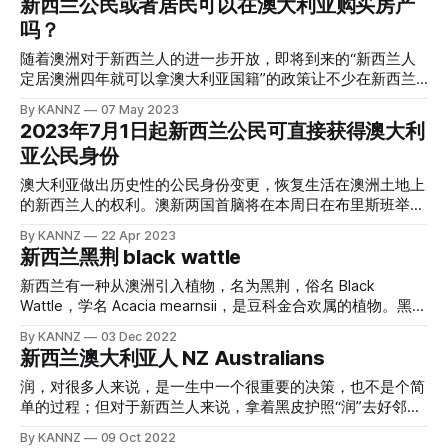
新西兰公民或者居民可以在澳大利亚购买房产
你需要耐心点等待。再有，就是澳洲的汽油分的种类更多。下
性的志愿兵或强制性的征兵。部分国家需要每位国民在无身
上海的面积。 安娜溪 Anna Creek Station，土地精确面积为
面，咱们一个一个介绍。 91号普通无铅汽油 91 Unleaded 汽
体、心理或宗教障碍下，服一定时间兵役；另有部分国家则实
吗？
23,677 平方公里，位于南澳大利亚州的中北部。众所周知，
油是澳大利亚最常见的燃料类型，几乎每个加油
行全面的志愿役。此外，在战时若出现兵力不足，通过征兵也
澳大利亚只有临海的一圈才是风调雨顺适合人类居住的地方，
随着澳洲对于新西兰人的进一步开放，即将到来的“新西兰人
不能解决问题，可能会强制全体国民参军。 比如华人了解的
而深入其内陆地区，则是广袤的沙漠和荒无人员的地区；安娜
定居澳洲四年就可以拿澳大利亚国籍”的政策让不少在新西兰
比较多的，是韩国、或者是台湾的兵役制度，也就是年轻人到
溪养牛场，同样不像是新西兰的水草丰美的农场，而是一个标
的华人都心动，盘算着未来举家迁移到澳洲的可能性。所谓兵
了一定的岁数，哪怕是和平时期，也要部队里度过相当的时
By KANNZ
07 May 2023
标准准、干旱的牧区。 该养牛场目前由私人公司拥有，追溯
马未动粮草先行，在华人心中有着深深的买房情结，即便现
间。 与征兵制、强制兵役制度相对比，是募兵制，也就是在
2023年7月1日起新西兰公民可直接获得澳大利
它的历史，则可以回到一百多年前，安娜溪最初成立于 1863
在“身未动”，但却“心已远”，一些手头有钱的华人就开始考虑
和平时期内，年轻人没有义务去服兵役，而是自我选择，
年，但于 1872 年迁至现址。原本用于放羊，但由于野狗袭击
亚公民身份
先在澳洲置办一套房产，就算自家先不过去，也可以租出去，
造成损失，他们转而使用牛作为饲养的动物，因为野狗对于牛
到了未来如果真的要“crossing the ditch”，落地就有房子住，
澳大利亚做出历史性的公民身份变更，恢复生活在澳洲土地上
来说，造不成多大的威胁，体型相差太大。 2013 年 4 月 26
生活就一切顺利了。 那么，新西兰人和新西兰居民PRV的持有
的新西兰人的权利。澳新两国首脑将在本周日在布里斯班举行
日，
人，可以在澳洲买房吗？ 简短的回答是，是的！新西兰公民
的庆祝仪式上，共同宣布，澳大利亚政府为居住在澳大利亚的
By KANNZ
22 Apr 2023
绝对可以在澳大利亚购买房产。不过，您需要注意一些不同的
新西兰公民，提供直接获得澳大利亚公民身份的途径。 从
新西兰黑荆 black wattle
事情，因为它不像澳大利亚公民那样简单。请注意，这里说的
2023 年 7 月 1 日起，在澳大利亚居住四年或以上的新西兰公
是“公民”，如果你持有的不是新西兰的护照，只有新西兰的居
民将有资格直接申请澳大利亚公民身份。他们将不再需要先申
新西兰有一种从澳洲引入植物，名为黑荆，俗名 Black
民签证，那么你等同于海外投资，在澳洲买房会有各种各样的
请并获得澳大利亚的永久签证。这些变化适用于 2001 年 2 月
Wattle，学名 Acacia mearnsii，是豆科金合欢属的植物。黑荆
限制。 作为新西兰公民，您无需成为经过认证的澳洲公民或
26 日之后抵达澳大利亚的持有特殊类别（444 类）签证
原产自澳大利亚，后被引入欧洲、北美洲、南美洲、亚洲以及
By KANNZ
03 Dec 2022
澳洲永久居民即可在澳大利亚购买房产。当新西兰人第一次来
(SCV) 的新西兰公民；同时，受保护的 SCV 持有人将继续有
新西兰，中国大陆的四川、广西、广东、浙江、云南、福建等
新西兰澳大利亚人 NZ Australians
到澳大利亚时，目前会获得一种称为特殊类别签证（444 子
资格直接申请澳大利亚公民身份。所有特殊类别签证持有人只
地也有广泛分布，由于生长快树木可以长得很高遮蔽阳光导致
类）的特殊签证，未来更会直接进入“换国籍”的快车道。在购
要满足四年居留和其他资格要求，就可以直接申请入籍，这些
其它植物死亡，黑荆在全球一些地区被列入“入侵物种”。目前
润，对很多人来说，是一生中一个很重要的决策，也不是个简
买房屋方面，您基本上可以与普通澳大利亚公民
要求包括通过性格检查、对澳大利亚有足够的了解、具备基本
全世界除了南极洲以外，各大洲都能发现它了。 黑荆植物环
单的过程；但对于新西兰人来说，拿着黑皮护照“润”去好邻居
的英语能力、将继续居住在澳大利亚或与澳大利亚有联系以及
境适应性很强，从土壤贫瘠的荒地、灌木丛、牧场、河岸，到
澳大利亚，却可能是一场说走就走的旅行。 新西兰澳大利亚
By KANNZ
09 Oct 2022
参加入籍仪式。 申请费用也很便宜，490澳元。 对于长期居
人类活动的城市边缘，都能扎根发芽。 黑荆的起源在澳大利
人，New Zealand Australian，是指原籍在新西兰的澳大利亚