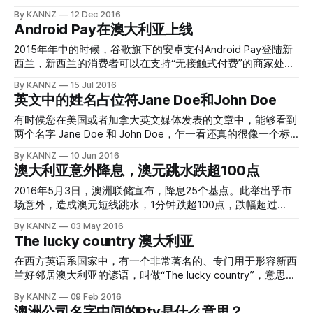
选择的更多详细，请参阅：
择的中文在线填表服务。申请人可以在线用中文填表并完成申
的地理特征也让新西兰的经济比不上自己的好邻居澳大利亚；
By KANNZ
12 Dec 2016
http://china.embassy.gov.au/files/bjng/Options to visit work
请，无需去澳大利亚签证申请中心递交。申请表会被翻译成英
由于新西兰和澳大利亚两国的居民持有本国的护照，可以在对
Android Pay在澳大利亚上线
study in
文并递交给移民和边境保卫部评审。从VFS Global的网站可以
方国家享受几乎所有的公民待遇，也不需要签证，所以不少的
在线申请：http://www.vfsglobal.cn/australia/china 如果您在
新西兰人和澳洲人，都持有护照频繁往来于两地之间，旅游度
2015年年中的时候，谷歌旗下的安卓支付Android Pay登陆新
新西兰，去什么地方申请澳大利亚的签证呢？澳大利亚使领馆
假、出差工作、甚至是永久移民到“另一边”。 在新西兰和澳大
西兰，新西兰的消费者可以在支持“无接触式付费”的商家处通
在新西兰不直接面向申请者开放，而是统一将签证代办业务外
利亚之间，是终日波涛汹涌的塔斯曼海 Tasman Sea，从新西
过“刷手机”进行商品和服务支付。2016年6月份 Android Pay
By KANNZ
15 Jul 2016
包给了一个叫做TT SERVICE的公司，简称TTS，所有人都必
兰出发向西，越过这片海洋就能够来到澳大利亚最繁华的东海
在新加坡推出，而谷歌的支付软件在亚太地区的“攻城略地”仍
英文中的姓名占位符Jane Doe和John Doe
须通过这家公司，向澳大利亚使领馆递交自己的申请材料，主
岸地区。在澳洲英语和新西兰英语之中，都把塔斯曼海俗称为
在继续；近日，Android Pay 宣布在澳大利亚上线，为其扩张
要知识要点如下： * TTS在新西兰只有奥克兰办公室，位于奥
The Ditch，新西兰人想要去澳洲，或是澳大利亚人来新西
之路再下一城。澳大利亚有大约2200万的总人口，而根据市
有时候您在美国或者加拿大英文媒体发表的文章中，能够看到
克兰CBD
兰，都会用一个俚语 Crossing the Ditch；它的意思就是，越
场研究集团 Kantar 的数据，在今年的3到5月间，澳大利亚的
两个名字 Jane Doe 和 John Doe，乍一看还真的很像一个标
过这片海，到达另一边。 当然了，澳洲人到新西兰旅游或是
智能手机销售比例中，安卓占到64%，苹果的IOS只有36%。
准的白人的姓名，但是您千万别认为她、或者他叫这个名字，
By KANNZ
10 Jun 2016
工作，也会使用同样的俚语 Crossing the Ditch。 多一点知
相比新加坡大量的IOS用户以及仅有的500万的人口，Android
这实际上是北美地区英文中惯用的匿名称呼，与中文的“张
澳大利亚意外降息，澳元跳水跌超100点
识：大西洋的北段被美国人、加拿大人和英国人俗称 the
Pay 在澳大利亚的应用市场规模十分可观。 image source:
三”、“李四”相同。尤其是在与法律案件相关的文章中，如果法
Pond ，在英国与美国、加拿大之间的旅行，与新西兰/澳大利
36kr.com website 银行合作方面，虽然 Android Pay 的落地
庭认为当事人的姓名需要被保护和隐私、或者甚至连法庭都不
2016年5月3日，澳洲联储宣布，降息25个基点。此举出乎市
亚之间的 Crossing
得到了澳大利亚总共25家银行的支持，但澳洲四大行中只有澳
知道当事人叫什么，不过性别信息可以释放出来，那么，女性
场意外，造成澳元短线跳水，1分钟跌超100点，跌幅超过
新银行（ANZ）一家支持这一支付系统。据介绍，Android
就叫做 Jane Doe，男性就称为 John Doe 。倘若法庭认为连
1%。截止今日北京时间15:15，澳元兑美元下跌0.99%，报
By KANNZ
03 May 2016
Pay 跟 Visa
性别都不应该标注出来的话，那么就用 Doe 来表示了。若是
0.7589。在澳洲联储宣布决议之前，市场普遍认为澳洲联储
The lucky country 澳大利亚
案件涉及小孩子，那么男性未成年人会被称作 Johnnie Doe ，
将维持目前的2%的现金利率不变，却未曾想到澳洲联储重手
女性未成年人叫做 Janie Doe。 不过呢，Jane Doe和John
压下利率到1.75%；此举为澳洲联储一年来首次降低官方现金
在西方英语系国家中，有一个非常著名的、专门用于形容新西
Doe的用法只是在北美地区普遍使用，在英国、澳大利亚和新
利率，意在促进澳洲经济的企稳，推动CPI增长。 image
兰好邻居澳大利亚的谚语，叫做“The lucky country”，意思
西兰，不太会用到这两个词来表述的；偶尔的，新西兰的英文
source: google images 澳洲联储在政策声明中称，2016年经
是“幸运的国家”；不少的新西兰人在聊天的时候也经常会坏坏
By KANNZ
09 Feb 2016
媒体会报道一些在美国、加拿大发生的比较大的案件时，文章
济持续增长，但增速或已变得更加温和，降息料使得CPI重返
的一笑，说自己的梦想是再过几年就去“The lucky country”；
澳洲公司名字中间的Pty是什么意思？