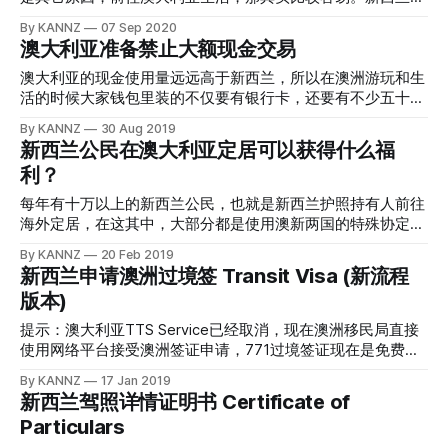
虽然有时似乎成群活动，但这并非真正
树亲属关系不远，都属于桃金娘科，花朵有点像也就不出意外
现一些负面新闻的地方用的更多。 当然，因为正面积极的内
澳大利亚的持有人可以在对方的国际通行无阻，定居、工作、
By KANNZ
07 Sep 2020
了。当然，Pohutukawa 的树形更大，能生长到十几二十米
容、或者是客观描述的文章内，通常会更为正式的写上 Scott
生活很便利。那么，如果你的汪星人或者喵星人，一同随你全
澳大利亚准备禁止大额现金交易
高，而且花朵形状是圆形的，向上开；而澳洲红千层的“奶瓶
Morrison 或者是 Prime Minister ，而不会用这种有点“歪着嘴
家从新西兰前往澳洲，需要什么样的手续吗？需要入境隔离
刷花朵”往往是冲下（地面方向）、或者是斜斜的向上的。 如
说出来”的英文单词。
吗？ 答案是，只要钱够，阿猫阿狗从新西兰到澳大利亚不是
澳大利亚的现金使用量远远高于新西兰，所以在澳洲游玩和生
果你喜欢红千层的花朵形状、四季常青的属性和火红艳丽的颜
问题；也不是太贵，一只猫不到一千，狗狗贵一点，便宜的一
活的时候大家钱包里装的不仅要有银行卡，还要有不少五十块
色，
千多刀，贵的两千刀左右；隔离？不需要，新西兰没有狂犬
钱一张的澳币。如果你翻新西兰人的钱包，能找出的则绝大部
By KANNZ
30 Aug 2019
病，而澳洲反而有，所以温血宠物从新西兰到澳洲，不需要经
分都是10块20块的钞票而已；更有些新西兰人，钱包虽然很
新西兰公民在澳大利亚定居可以获得什么福
过检疫隔离，可以说，到岸就可以满地乱跑了。 要注意，阿
厚，但是一分钱现金都没有。 但是，澳洲这样大量使用现金
利？
猫阿狗大概率无法和你乘坐同一个航班，横跨塔斯曼海；你需
去做支付的国家，也会产生出“反洗钱”“黑钱”泛滥的问题，用
要找一个合规的、注册的宠物运输公司，来安排 trans-
现金来进行超级大额度的交易，就可以把一些不干净的钱换成
每年有十万以上的新西兰公民，也就是新西兰护照持有人前往
tasman 海的旅程。 你可以在新西兰的 MPI 网站上找到注册的
某些资产，然后再用这些资产来换成干净的钱。 不过，这种
海外定居，在这其中，大部分都是使用澳新两国的特殊协定进
宠物运输公司，并且找他们报个价；报价总是免费的，不同的
情况可能就要被终止了。 现任澳大利亚政府正在考虑禁止超
入澳大利亚展开一段新的生活。虽说新西兰公民在澳大利亚可
By KANNZ
20 Feb 2019
收费主要是服务水平的高低，比如说，优质的服务内容包括专
过一万澳币以上的现金交易，任何拥有 ABN 也就是澳洲注册
以出入境自由，并且可以定居、工作、求学，不受任何限制，
新西兰申请澳洲过境签 Transit Visa (新流程
业人士亲自到你家使用宠物笼子将您的宠物带走，并安排运输
公司号码的公司，如果接收消费者超过一万澳币的现金支付，
但是在领取福利这个问题上，新西兰的护照持有人可就远远比
到澳大利亚的新地址；而比较低价格的服务，恐怕就是您要在
则商家可能被罚款25000澳币、或者商家的法人被判处最高两
版本)
不上澳洲护照持有人了，甚至比不上澳洲的永久居留签证能够
新西兰送宠物到机场，
年的监禁。 无需担心的是，对于个人之间的现金交易，则不
享受的福利多。 image source: pixabay 在澳洲的新西兰公
提示：澳大利亚TTS Service已经取消，现在澳洲移民局直接
在受监管的行列。 image source: pixabay
民，能够得到什么样的福利呢？ * Family Tax Benefit *
使用网络平台接受澳洲签证申请，771过境签证现在是免费办
Newborn Upfront Payment and Newborn Supplement *
理的，不过依旧需要准备各种材料。本文将继续保留，作为曾
By KANNZ
17 Jan 2019
Single Income Family Supplement * Child Care Benefit *
经的历史见证。 站长曾经在五年之前写过一篇申请澳大利亚
新西兰驾照详情证明书 Certificate of
Double Orphan Pension * Health Care Card * Low Income
（澳洲）过境签 Transit Visa 的文章，不过目前该文章的内容
Health Care Card * Foster Child Health Care Card *
Particulars
已经十分陈旧不符合目前的办理流程，不仅奥克兰的 TT
Commonwealth