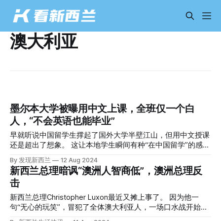
澳大利亚
墨尔本大学被曝用中文上课，全班仅一个白
人，“不会英语也能毕业”
早就听说中国留学生撑起了国外大学半壁江山，但用中文授课
还是超出了想象。 这让本地学生瞬间有种“在中国留学”的感
觉。 澳洲名校说中文比说英文多 唯一白人学生崩溃 本周，澳
By 发现新西兰
12 Aug 2024
大利亚广播公司播出了对一名本科一年级学生Harry的采访，
新西兰总理暗讽“澳洲人智商低”，澳洲总理反
他今年年初入读墨尔本大学商学专业。 他表示，在一门经济
击
学入门课程的辅导课上，中文普通话的使用率比英文还高。
Harry是班上20个学生里唯一的白人，其他人都是中国留学
新西兰总理Christopher Luxon最近又摊上事了。 因为他一
生，导师也是中国人。 据他的观察，班上很多学生要么整节
句“无心的玩笑”，冒犯了全体澳大利亚人，一场口水战开始
课都不说话，要么只说中文。 “每节课都有人说中文，他们向
了。 暗示“澳大利亚人很愚蠢” 起因是一封发给澳大利亚多元