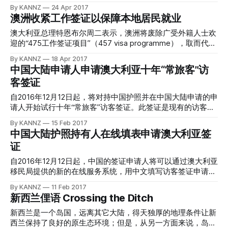
有些人口比较多的州，需要你在申请转换之前先进行网上预
名字 Punga-werewere 。它虽然百年之前从澳洲而来，老祖
其中的 Lest 的意思是“唯恐、免得、担心”，如果从字面上翻
By KANNZ
24 Apr 2017
约。另外，澳大利亚的“交管局”目前大部分情况下需要新西兰
宗却是澳洲蜘蛛中几乎没有毒性、性情也温顺的“黑屋蜘
译，就是“唯恐我们忘记”“很担心大家忘掉”，但是翻译的精妙
澳洲收紧工作签证以保障本地居民就业
驾照转换申请人，申请 NZTA Certificate of Particulars，作为
蛛”Black house spider，只不过到了新西兰，变得灰色了一些
就在于用一种优美的语言来表述另外一种优美的语言，于是，
证明新西兰驾照真实性的文件，
没有那么黑。 雌性灰屋蜘蛛 / image source: wikipedia 灰屋
Lest We Forget 就传神的翻译为 “永志不忘”。 Last We
澳大利亚总理特恩布尔周二表示，澳洲将废除广受外籍人士欢
蜘蛛简介 grey house spider 灰屋蜘蛛通体灰黑色，长得粗
Forget，永志不忘，翻译绝对属于“信达雅”的级别。 澳新军团
迎的“475工作签证项目”（457 visa programme），取而代之
壮，
日（ANZAC Day）是纪念第一次世界大战1915年4月25日，在
的新签证制度，将要求申请者具备更好的英语程度与工作技
By KANNZ
18 Apr 2017
加里波利之战牺牲的澳大利亚和新西兰联合军团（简称澳新军
能。澳大利亚总理是在推特 Twitter 上向公众发布该消息的，
中国大陆申请人申请澳大利亚十年“常旅客”访
团）将士的日子。澳新军团日的全称是：Australian and New
该消息出现后在澳洲的华人圈中进行了迅速传播。 特恩布尔
客签证
Zealand Army Corps，缩写为 ANZAC。
在新闻发布会上表示：“我们将结束457签证项目，因为它已经
完全失去了它应有的价值。” image source: pixabay.com 特
自2016年12月12日起，将对持中国护照并在中国大陆申请的申
恩布尔当天在网络社交媒体的声明中表示，“我们的改革会有
请人开始试行十年“常旅客”访客签证。此签证是现有的访客签
一个单纯的焦点：澳洲工作机会与澳洲价值。” 澳洲总理表
证产品的补充，适合有长期计划需要经常短期赴澳的中国旅
By KANNZ
15 Feb 2017
示，签证政策的这项变动将吸引技能较高的劳工，并让澳洲人
客。十年澳洲“常旅客”签证允许持有人多次赴澳，每次赴澳停
中国大陆护照持有人在线填表申请澳大利亚签
获得工作，而不是依照旧有的“457签证”方案引进的廉价外籍
留不超过3个月，此签证持有人在任何24个月期间累计停留不
劳工。“我们是个移民国家，但不变的事实是，必须优先让澳
证
能超过12个月。 中国护照持有人若申请访客签证（600类
洲劳工从事澳洲的工作。” “我们将不再让人利用457签证，获
别）“常旅客”系列签证， 在递交申请前，先要和位于中国大陆
自2016年12月12日起，中国的签证申请人将可以通过澳大利亚
得那些可以、也应该由澳洲人来做的工作。” 许多前往澳洲从
的澳大利亚签证申请中心（AVAC）预约提供生物识别信息
移民局提供的新的在线服务系统，用中文填写访客签证申请
事“打工度假”的外籍人士，为了取得较长的签证年限，常会希
（指纹和照片）。此签证只能在线申请，并收费 1000 澳币。
表。请注意，该系统仅针对在中国大陆进行澳大利亚访问签证
望申请457工作签证，也就是透过雇主担保的长期居留、“技术
By KANNZ
11 Feb 2017
通过澳大利亚移民局提供的网站可以进行采集生物识别信息的
的申请人；从新西兰申请澳洲访问签证的申请人依然需要使用
移民”签证，甚至有机会取得永久居留权。 当
新西兰俚语 Crossing the Ditch
预约：http://www.vfsglobal.cn/australia/china/ （仅限身在中
PPS 的服务进行申请，而不能使用该系统。 image source:
国大陆境内的申请人）。 该签证作为试行引进，因此预约有
pixabay.com 澳大利亚签证申请中心 AVACs 现向中国的访客
新西兰是一个岛国，远离其它大陆，得天独厚的地理条件让新
名额限制，旅客应权衡此签证是否为最合适的签证选择。签证
签证（600类别）（也叫访问签证）旅游系列申请人提供可选
西兰保持了良好的原生态环境；但是，从另一方面来说，岛国