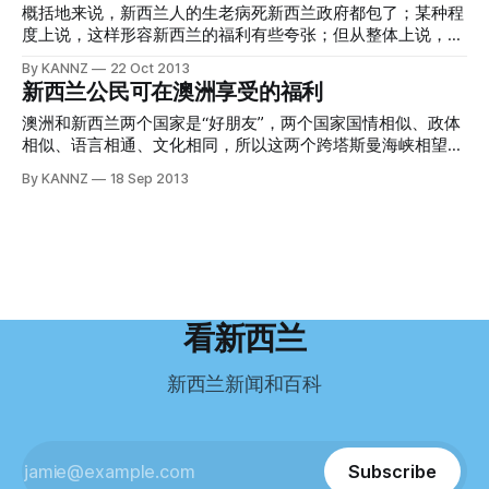
亚最强势的品牌之一；在不继致力为每位旅客提供优质服务的
的，但是目前澳大利亚在新西兰的使领馆已经不再针对个人进
政府债务突破600亿纽币 国民人均负债1.3万 最新统计显示，
概括地来说，新西兰人的生老病死新西兰政府都包了；某种程
同时，引领著国际民航业的最新发展。 澳航在2008年
行服务，而将这项业务转包给第三方公司TT SERVICE（下文
新西兰政府债务总额已经达到600亿纽币。自从约翰·基担任总
度上说，这样形容新西兰的福利有些夸张；但从整体上说，新
简称TTS）。 image source: google images 即便是从新西兰
理以来，政府债务以每天约2700万纽币的速度增加。 财政部
西兰的福利确实还算体贴到位；当然，绝大部分福利都是针对
By KANNZ
22 Oct 2013
回中国的途中，只在澳洲的机场做短暂停留（不出海关、更不
的最新数据显示，截至9月底，新西兰政府债务净额为
新西兰公民和持有永久居民身份（即PR）两年以上的人。国际
新西兰公民可在澳洲享受的福利
会入境澳大利亚，只走国际中转），也一样需要办理澳洲过境
60,015,000,000纽币。这一数字出台的背景，是最近几个月
留学生、工签持有者、旅游者则没有权利享受这些。 新西兰
签证，这个是澳大利亚与绝大部分国家在“国际转机”政策上的
税收高于预期而且政府开支缩减。 600亿纽币政府债务，约占
的各类福利 1、免费公立医疗，到家庭医生看普通病症收门诊
澳洲和新西兰两个国家是“好朋友”，两个国家国情相似、政体
不同
新西兰国民生产总值（GDP）的28%，平均每一名新西兰人负
费，但六岁以下儿童无论公立还是私立医疗由国家负责，所有
相似、语言相通、文化相同，所以这两个跨塔斯曼海峡相望的
债13,000纽币。预计到2017年，政府债务还要增加100亿纽
费用(包括药费全免)。贫困者看家庭医生减收门诊费，每样药
两个国家真的可以说是“不分彼此”。新西兰公民可以无限期地
By KANNZ
18 Sep 2013
币。 2008年国家党政府上台时，政府债务刚超过100亿纽
最多只收3元，多余费用由国家负责。16岁以下孩子免费牙医
在澳洲居住，工作，上学，或是退休，还可享受以下几种福利
币。财政部长Bill English解释说，当时的金融危机令政府收入
治疗。所有公共医院治病一律免费，医院的手术设备由国家无
待遇： Family Tax Benefit 这个就是澳洲人俗称的“牛奶金”，
减少，与此同时支出持续增加。之后，经济恢复所需的时间比
偿提供。在私人医院(私人妇女医院包括在内)或由私人医生治
是帮助有孩子的家庭养育子女，牛奶金的多少直接与家庭收入
预计更长，而且期间发生基督城大地震，都令政府开支增加。
病的费用，可按统一标准报销一部分，余下的由病人自行承
的高低和子女的多寡挂钩。这种福利不需要两年的等待期，新
自
担。注册药剂师根据医生药方列出的所有药品一律免费提供给
移民一抵境，就可以向CENTRELINK申请。 Maternity
病人，国家给予补偿。 2、生育免费，从怀孕到生产的所有费
Payment 新生儿补贴。澳洲政府鼓励国民多生育子女，每个
用由国家负责，政府鼓励生育，除一次性($1500)奖励一笔金
新生儿可以获得4000澳币的补贴，但是必须在孩子出生26周
看新西兰
钱外，每生一个孩子由政府每周补贴养育费直至18岁。18周岁
内申请，一次付清，不需付税。 Maternity Immunisation
以上的孩子可以独立生活，享受青年人津贴。 3、免费中、小
Payment 儿童疫苗补贴。每个孩子在18个月时打完所有规定
新西兰新闻和百科
学教育，国立大学只需交象征性的低学费，定居两年后可
的疫苗后，可以向得到222.30澳币的补贴。 Childcare Benefit
儿童入托补贴。如果你有孩子去政府认可的幼稚园，注册的保
姆，祖父母，新戚照顾孩子时，都有可能得到政府的补贴，但
是这个补贴是与你的家庭收入挂钩的。 Double Orphan Pen
Subscribe