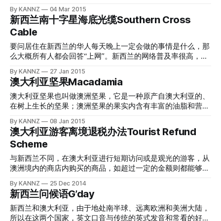
澳新两国居民，自由入境、居住、学习、工作在对方的国家，
人能够阻拦您“任性”的行程；但毕竟生活在新西兰的大部分华
为了满足新西兰居民的需求，从近邻澳大利亚、以及南美、北
By KANNZ
04 Mar 2015
没有任何时间上的限制，甚至您持有新西兰护照入境澳大利亚
人依然持有的是中国大陆护照，虽贴有新西兰的居民签证，前
美和亚洲部分国家，进口水果产品。每隔几年，新西兰就会拉
新西兰南十字星海底光缆Southern Cross
后，一辈子都再不回去新西兰都没有问题。 另外，新西兰公
往澳大利亚短期观光旅游或是商务考察，依然需要申请澳大利
响“昆士兰果蝇”入侵的警报，这到底是什么样子的一种昆虫能
民还可以享受一些有限的澳洲福利，包
亚的签证。 澳大利亚访客签证介绍 访客签证，英文名称
Cable
够让新西兰政府和农场主如此紧张呢？ image source:
Visitor Visa，是各个国家为短期入境的观光客或是商务考察客
wikipedia images 昆士兰果蝇Queensland Fruit Fly 以下内容
要问居住在新西兰的华人每天晚上一定会做的事情是什么，那
人颁发的短期签证，它是最容易申请的签证之一，通常不需要
来自百度百科 昆士兰果蝇，英文名Queensland Fruit Fly，学
么大概所有人都会回答“上网”。新西兰的网络普及率很高，除
太多材料的准备、也不需要太长的等待时间，就能够申请到
名Bactrocera tryoni，它是一种原产自澳大利亚的昆虫。昆士
了少数人烟罕至的地方宽带不能到达以外，大中小城市、城镇
手。澳大利亚访客签证的类别代码是600，它是澳洲的临时签
By KANNZ
27 Jan 2015
兰果蝇能够破坏百种水果、以及不少的蔬菜，被称为“全球最
都有宽带网络接入。新西兰是个小国家，境内的网站没有太多
证的一种，用于短期的旅游、商务访问、探亲等等。 澳大利
澳大利亚坚果Macadamia
恶毒的水果害虫”。它的身体比其他同类体积大一倍，能够刺
的内容能够引起新西兰人的兴趣，所以，一个稳定的、快速的
亚600类签证主要适用于四
破水果的果皮，将卵产在水果内部。随着果蝇卵的孵化，卵周
连接外部世界的电缆是让新西兰居民享受网上冲浪乐趣的关
澳大利亚坚果也叫做澳洲坚果，它是一种原产自澳大利亚的、
围的果肉会腐烂，随后幼虫从内部啃咬剩余果实，它们对蔬菜
键。由于偏居世界的角落，所以新西兰目前为止，只有一条海
在树上生长的坚果；澳洲坚果的果实内含有丰富的油脂和营
和水果都有很大的危害性。 昆士兰果蝇是“素食者”，它们虽然
底光缆能够为新西兰居民服务；而这条光缆的名字，叫做“南
养，所以它们被认为是世界上最好的坚果品种之一。澳大利亚
By KANNZ
08 Jan 2015
会给农业带来毁灭性的打击，但是却不会叮咬人类和动物。
十字星”Southern Cross Cable。 image source: wikipedia
坚果的果仁口感香酥滑嫩，有独特的奶油香味，与我们经常食
澳大利亚游客离境退税办法Tourist Refund
为什么新西兰害怕果蝇？ 农业是新西兰的支柱产业之一，在
images 新西兰南十字星海底光缆简介 南十字星海底光缆是目
用的腰果相比，“甩开好几条街”。在新西兰的奥克兰西北部郊
其国民经济中占有举足轻重
Scheme
前新西兰通向外部网络世界、以及外部世界知晓新西兰网络的
区，有一个农场种植了很多澳洲坚果树，不仅向外销售相关产
唯一通道，它的英文名称是Southern Cross Cable，由
品、还能够在果实成熟的季节享受采摘的乐趣。 image
与新西兰不同，在澳大利亚进行短期访问或是观光的游客，从
Southern Cross Cables Limited这家公司运营，而这家公司的
source: google images 澳洲坚果简介 以下内容来自百度百科
澳洲境内的商店内购买的商品，如超过一定的金额则都能够在
背后大股东，则是新西兰电信及其它几个纽澳地区的大型电信
澳洲坚果，英文名称Macadamia，别名：昆士兰栗、澳洲胡
离境的时候获得退税，简称TRS。其官方的英文名称为Tourist
By KANNZ
25 Dec 2014
运营商。南十字星光缆有限公司的官方网站链接请点击这里。
桃、夏威夷果、昆士兰果，是一种原产于澳洲的树生坚果；在
Refund Scheme，它是澳大利亚政府专门为了鼓励海外游客能
新西兰问候语G’day
南十字星光缆总长度超过30000公里，包括28900公里的海底
新西兰，您可以简称它为Macnut。澳洲坚果属常绿乔木，双
够在澳洲境内进行消费所设置的规则。新西兰比较“小气”，没
电光缆、以及配套的
子叶植物。树冠高大，叶3～4片轮生，披针形、革质，光滑，
有游客离境退税，您可以点击这里查看关于新西兰离境退税的
新西兰和澳大利亚，由于地处南半球、远离欧洲和美洲大陆，
边缘有刺状锯齿。总状花序腋生，花米黄色，果圆球形，果皮
知识。 image source: google images 先简单为您描述退税的
所以在这两个国家，英文口音与传统的英式发音和常看的好莱