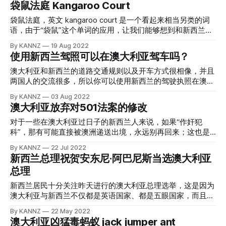
袋鼠法庭 Kangaroo Court
住在澳大利亚的新西兰公民，这将通过回溯他们的永久居留时
亚东南部，塔斯马尼亚州，上世纪八十年代初引入新西兰，最
公民，以及居住在澳大利亚的新西兰移民和外籍人士。从新西
间来支持他们的澳大利亚国籍申请。 《2007 年澳大利亚公民
早引入的时候是作为商业作物来进行的。在新西兰的南半球海
兰移民到澳大利亚是一种普遍现象，因为澳大利亚靠近新西
袋鼠法庭，英文 kangaroo court 是一个看起来相当另类的词
法》规定了通过授予获得澳大利亚公民身份的一般居住要求。
洋性季节影响下，黑荆每年在七八九三个月开花，它的花朵很
兰，两国之间的经济和文化联系非常之大，而且国家从文化到
语，由于“袋鼠”这个单词的应用，让我们能够想到和新西兰的
为满足一般居住要求，申请人
小而又非常的密集，呈现一串串的排列，每个花瓣有羽片，对
语言和商业领域也是全面相似。将近一百年来，在澳新两国各
好大哥澳大利亚有什么样奇特的关系。如果单纯从字面上讲，
By KANNZ
19 Aug 2022
称，花瓣的颜色是奶油色或者淡黄色到黄色。 开花后，黑荆
派的政党政府安排下，澳大利亚和新西兰之间的人员体现、并
这个“袋鼠法庭”完全让人摸不到头脑，但如果了解这个词组的
使用新西兰驾照可以在澳大利亚驾车吗？
会产生大量的种子，而且这种种子可以在休眠的情况下，保持
允许自由流动；非正式的跨塔斯曼旅行安排允许一个国家的公
由来和用法，你就会清楚的知道这个词组的意思。简单一句
活力50年，没错，半个世纪后，它的种子都能在合适的环境下
民自由流动到另一个国家，不管是澳洲人到新西兰，还是新西
话，什么是袋鼠法庭？让人认为不公平的法庭审判或裁决，就
澳大利亚和新西兰的道路交通规则以及开车方式很相像，并且
成长。
兰人去澳洲；这些特权的唯一例外，是身负逮捕令或犯罪背景
是袋鼠法庭，也叫袋鼠审判。 想到“袋鼠”，肯定会想到全世界
两国人的交流很多，所以你可以使用新西兰的驾驶执照在澳大
的个人，这些人被认为对移民国家及其公民来说是危险的或不
唯一有这个动物的国家，澳大利亚，但实际上，袋鼠法庭经常
利亚无障碍的开车。不过，这个驾驶许可只有九十天的时间，
By KANNZ
03 Aug 2022
受欢迎的。说是双向流动，但实际上人口的流动更倾向于“单
被错误认为和澳大利亚的法庭有什么关系，实际上没有。 袋
也就是说你在入境澳大利亚后，可以在90天之内合法使用新西
澳大利亚放弃对501法案的修改
向”，也就是新西兰人更喜欢去澳大利亚。新西兰人首选的目
鼠法庭词源到底如何，目前还有待考证，有一些证据表明“袋
兰的驾照，驾驶汽车。如果超过这个时间，那么你还是需要在
的地，是移民到澳洲的几个大城市：悉尼、布里斯班、墨尔本
鼠法庭”可能是在十七到十八世纪美国西部的加利福尼亚淘金
所在地申请驾驶执照，本文随后会介绍。 九十天的时间对于
对于一些在澳大利亚过日子的新西兰人来说，如果“作奸犯
和珀斯等。 在澳大利亚的新西兰人之前在抵达澳大利亚后获
热期间出现的，那时候，成千上万的澳大利亚人蜂拥而至。由
绝大部分的游客来说，都足够了。如果你想要在澳洲境内使用
科”，那有可能直接被澳洲递送出境，永远别再回来；这也是
得了永久居留权，与所有永久居民一样，可以立即获得澳大利
于澳大利亚矿工的存在，有些矿工之间的问题，会在法庭上暗
新西兰驾照超过90天时间，并且不想申请澳洲的驾照，那么你
为什么这两年新西兰的各大帮派的成员突然变多了，很多都是
By KANNZ
22 Jul 2022
亚
箱操作、或者是仓促处理，导致司法不公。 从字面解释上
可以“出境澳洲”再入境，这样你又获得了90天的新的有效期。
从澳洲被“打包送回来的”。对一些惴惴不安的Kiwi来说，好消
新西兰总理祝贺安东尼·阿巴尼斯当选澳大利亚
看，该术语来自“跳跃式”司法程序的概念，就像袋鼠一样；换
使用新西兰驾照转换成澳洲的驾照？ 申请转换非常容易，只
息到了，澳大利亚参议院已经否决了富有争议的 501 法案
总理
句话说，“跳过”（故意忽略）有利于被告的证据，直接对被告
要你年满21周岁，准备一份澳大利亚的地址证明信 Proof of
（controversial 501 law），澳洲对新西兰“坏人”的驱逐力度
进行不利的判决。另一种词源是，
Residency in Australia，带上你的新西兰全驾照和你的护照，
不会增强；如果这条法案的修改通过了澳大利亚政府将拥有比
新西兰居民十分关注昨天进行的澳大利亚总理选举，这是因为
然后前往澳洲 RTA (Roads & Traffic Authority 澳大利亚道路交
以往更多的权力来驱逐在澳大利亚境内“作案”的新西兰人。 目
澳大利亚与新西兰不仅都是英语国家、都是五眼国家，而且新
通管理局)离你最近的办公室，填写一份转换驾照申请表格即
前，如果新西兰人在澳洲的监狱服刑超过一年，那么新西兰人
西兰人长期从感情上认为澳大利亚是“大哥”，那么大哥家选举
By KANNZ
22 May 2022
可。 同时，你还需要进行一下视力测试，进行现场拍照，然
入境澳洲的特殊签证，可以因品格原因被取消；若501法案通
家长，新西兰人自然要上心了。在选举结果尘埃落定后，新西
澳大利亚凶猛毒蚂蚁 jack jumper ant
后付费。等几天后，就能够拿到澳洲的驾照啦。 澳大利亚很
过，则某人如果犯下了能被判刑两年以上的罪，就可以被直接