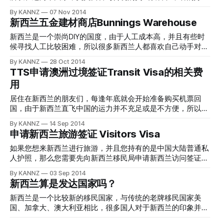
革质，内果皮坚硬，种仁米黄色至浅棕色。适合生长在温和、
流程，你需要将购买的商品、无论有没有包装，都携带在随身
坞电影的美式发音都有不小的区别；另外，这两个国家也有很
By KANNZ
07 Nov 2014
湿润、风力小的地区；所以新西兰的北岛北部地区能够满足这
行李中或者“肩挑手提”，当然，液体（例如红酒）、膏状物品
多非常特色的英语用法，例如，澳大利亚和新西兰两个国家的
新西兰五金建材商店Bunnings Warehouse
种树木的生长。 澳洲坚果原产于澳大利亚的东南部热带雨林
（蜂蜜）等还是需要先进行托运；将收据、发票和商品同时出
居民，在路上偶遇向您问好的时候，就有可能用Hi~、Hello、
中，现世界热带地区有栽种，
示给离境退税的工作人员检验，如果一一对应查验无误，则工
Morning或是G’day等等方式。 image source: google images
新西兰是一个崇尚DIY的国度，由于人工成本高，并且有些时
作人员将会在收据背后盖一个章，然后您就可以获得退税的资
G’day可以算得上是澳新两国非常口语化的英语之一，在传统
候寻找人工比较困难，所以很多新西兰人都喜欢自己动手对房
格了。 澳大利亚目前的商品税为10%，所以您能够获得的退税
的英式字典上您是找不到这个词语的，它的发音方式很
屋和家具进行修缮和维护，以及按照自己家庭的需求制作小型
By KANNZ
28 Oct 2014
额度等于收据总额除以11，例如，330澳币的商品可以获得
像“Gidday”，但是新西兰人会把它念得非常的快，而且还会加
的家用物件。工欲善其事、必先利其器，DIY需要的工具以及
TTS申请澳洲过境签证Transit Visa的相关费
330 / 11 = 30澳币的退税。酒类的税稍有不同，为商品总价的
入一些其他的单词，例如： * G’day * G’day mate * G’day
材料，去什么地方买呢？本文为您介绍新西兰五金建材商店
用
14.5%，比普通商品能够获得的退税稍微高一点点。 退还的税
mate, how’s going? 其中的G，实际上就是一种非正式、口语
Bunnings Warehouse。 image source: google images
金，您可以选择通过以下三种方法得到： *
化的Good的简音，所以，G’day等同于Good day；就是向您
Bunnings Warehouse销售的商品主要有：手工工具、电动工
居住在新西兰的朋友们，每逢年底就会开始准备购买机票回
问好、顺带祝福、拉近关系的意思；而且，由于Day这个词语
具、家电照明、厨房卫浴、花园工具、景观植物、水电水管、
国，由于新西兰直飞中国的运力并不充足或是不方便，所以很
可以指一天中的任何时间，而不像Morning/
五金锁具、螺丝螺母、油漆涂料、木工木料、瓷砖建材等等等
多朋友选择从新西兰过境澳大利亚并转机到国内。与全球大多
By KANNZ
14 Sep 2014
等，可以说您希望用到的工具、材料在这里都可以“一站式”解
数其他国家不同的是，在澳大利亚机场转机，虽然不进入澳洲
申请新西兰旅游签证 Visitors Visa
决。 新西兰总共有三家比较大型的五金建材商店，Bunnings
境内但是仍然需要提前申请澳大利亚过境签证，也就是Transit
Warehouse，Mitre 10以及Placemakers，在这三家中，
Visa才可以。 image source: google images 澳洲过境签证不
如果您想来新西兰进行旅游，并且您持有的是中国大陆普通私
Bunnings的总体价格算是最低的；这从他们的销售口号可以看
可以直接到澳大利亚驻新西兰的使领馆申请，而是需要将材料
人护照，那么您需要先向新西兰移民局申请新西兰访问签证也
出：Lowest Prices Are Just The Beginning…. Bunnings的员
交给一个澳大利亚政府指定的第三方的公司，也就是
就是 Vistors Visa，我们华人俗称这个签证为“旅游签”。如果
By KANNZ
03 Sep 2014
工都非常友善，而且经过专业的培训，如果您希望在您家中进
TTService（简称TTS）进行；虽然澳洲政府对于过境签证不
申请人持有中国大陆护照，那么您需要向位于北京、上海或是
新西兰算是发达国家吗？
行某种“
收取费用，但是TTS这个公司却不免费服务；这也算是澳大利
广州、成都、香港的新西兰签证申请中心提交必要的材料并且
亚政府动用行政力量强制缴费的一个坏例子。 如果您想知道
缴纳费用完毕后，新西兰移民局才会正式接受您的申请并开始
新西兰是一个比较新的移民国家，与传统的老牌移民国家美
如何在新西兰境内申请澳洲过境签Australia Transit Visa，请
办理。 image source: google images 如果您持有香港、澳
国、加拿大、澳大利亚相比，很多国人对于新西兰的印象并不
您点击这篇文章。 抛开澳大利亚政府强迫有需求的签证申请
门、台湾、日本、英联邦国家、大部分欧洲国家、澳大利亚的
是很清晰。尤其是，新西兰距离中国的距离比较远，地理上独