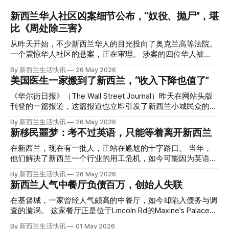
新西兰华人社区凶案细节公布，“奴役、抛尸”，堪
比《周处除三害》
从昨天开始，不少新西兰华人的目光投向了奥克兰高等法院。
一个震惊华人社区的悬案，正在审理。 涉案的四位华人被
告，站在了法庭，被控与一位70岁中国女人的死有关。 事情
By 新西兰生活快讯
26 May 2026
的复杂程度，远超人们的想象。 神秘的黑色塑料袋 先让我们
美国医生一家搬到了新西兰，“收入下降也值了”
回到2024年3月12日。 新西兰一个名叫Paul Middleton的老
人，在奥克兰Gulf Harbour钓鱼时，发现了一个黑色塑料袋，
《华尔街日报》（The Wall Street Journal）昨天在网站头版
里面是一堆衣服。 再扒开衣服，他看到了一只手，一只人
刊登的一篇报道，这篇报道也立即引发了新西兰小城民众的兴
手。 他打了111。 警察带走了尸体，法医打开袋子：尸体被从
趣： “精疲力尽的美国医生，正在离开美国，前往新西兰一座
By 新西兰生活快讯
26 May 2026
腰部对折，黑色胶带缠着头、手腕和身体，整个人被绑成胎儿
偏远小镇。” “精疲力尽的美国医生”搬家新西兰 四年前，在加
新移民噩梦：考不过英语，只能等着离开新西兰
状。 两个10公斤的米袋装满了石头，用胶带死死缠在尸体
州拉霍亚（La Jolla）一家医院担任内科医生的Brandon
上。 死者是亚洲面孔的老年女性，头部、脸、胳膊都有钝器
Williams医生达到了崩溃的边缘。 患者人数激增、医疗人员短
在新西兰，现在有一批人，正站在尴尬的十字路口。 当年，
伤，当时身穿一件“娟燕牌”内衣和黑色长裤。 她是谁？没有人
缺、医疗事故诉讼的威胁，以及对患者无力支付医疗费用的忧
他们解决了新西兰一个行业的用工危机，如今可能因为英语考
知道。新西兰的失踪人口记录里，没有这个人。 这个代号为
虑，种种压力交织，导致他患上了创伤后应激障碍
试，不得不在几年内离开这个国家。 一位移民的无奈感叹：
By 新西兰生活快讯
26 May 2026
Operation Parade的案子，开始调查。 米袋泄露秘密 破案的
（PTSD）。他的其中一位同事甚至因自杀身亡。 他并不想放
“如果我们真能考到那个分数，就不会来开公交车了。” 因为英
新西兰人气中餐厅负债百万，创始人失联
关键，是两个米袋。这两个塑料米袋里装着用来压住尸体的花
弃从医，但他不想再在美国行医了。 于是，他与38岁的妻子
语，他们一直无法上岸 来自菲律宾的Ryan De Guzman，就是
园石头。 每个米袋上都有序列号。 警察一家家查，发现这批
Ellen Williams开始在欧洲寻找更好的选择。 就在那时，他收
这批人中的一员。 2023年，当他看到新西兰招聘海外公交司
在基督城，一家曾经人气颇高的中餐厅，如今却陷入债务与调
米是在奥克兰北岸一家超市卖的。
到了一封来自新西兰医疗招聘人员的信。 “虽然跑到那个‘与世
机的信息时，几乎没有犹豫就提交了申请。 “我听说这里气候
查的漩涡。 这家餐厅正是位于Lincoln Rd的Maxine’s Palace。
隔绝’的地方听起来很疯狂，但我想得越多，就越觉得这很有意
好，工作和生活更平衡。”他说。 他通过中介面试成功，于当
其背后的公司已进入清算程序，债务总额接近100万纽币，而
By 新西兰生活快讯
01 May 2026