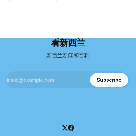
义。”现年39岁的加州人Brandon说道。 2024年11月，这家人
年3月抵达奥克兰。 当时心里盘算着：努力工作两年，申请居
引人关注的是——清算人目前无法联系到创始人本人。 今年3
卖掉了房子，搬到了新西兰南岛的海滨小镇提马鲁（Timaru）
留，把家人接过来。 但现实很快打脸。 他是在来到新西兰之
月，新西兰税务局已向高等法院申请，成功将Palace
——一个人口仅几万人的新西兰小城。 如今，这里已成为美
后，才真正意识到——申请永居，还要过英语这一关，而且难
Restaurant Company Ltd（该餐厅背后的公司）强制清算。
国医生移居新西兰的聚
度远超自己当初的想象。 按照规定，申请技术类居留签证，
根据首份清算报告，公司银行账户仅剩84纽币，此外拥有约
需要在雅思考试中取得至少6.5分，或者在其他等效考试中达
8.8万纽币车辆资产，活期账户透支6.7万纽币。 而负债则远远
到类似水平。 这个分数，甚至高于进入奥克兰大学本科课程
超过资产，包括欠税务局约49.3万，欠无担保债权人约50.5万
所需的英语门槛。 De Guzman选择了另一项考试——
纽币，员工索赔金额仍在核算中。 整体债务规模，已经逼近
看新西兰
Pearson Test of English，最终成绩是45分，而申请要求是58
100万纽币。 清算报告明确指出，清算人已多次尝试联系公司
分。 差距不小。
董事——餐厅创始人Maxine Wang，但至今未能取得联系。
新西兰新闻和百科
这导致公司财务记录尚未完全掌握，资产处置是否合理仍待核
查。 清算人表示，预计需要至少6个月时间，来梳理公司账
目，并评估是否存在可以“追回”的资金。 是否存在异常交易仍
需调查。 目前，清算人已向公司会计索取完整财务资料，正
Subscribe
在核查资产出售是否符合市