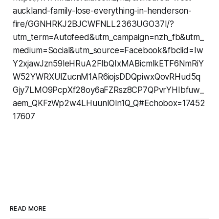
auckland-family-lose-everything-in-henderson-
fire/GGNHRKJ2BJCWFNLL2363UGO37I/?
utm_term=Autofeed&utm_campaign=nzh_fb&utm_
medium=Social&utm_source=Facebook&fbclid=Iw
Y2xjawJzn59leHRuA2FlbQIxMABicmlkETF6NmRiY
W52YWRXUlZucnM1AR6iojsDDQpiwxQovRHud5q
Gjy7LMO9PcpXf28oy6aFZRsz8CP7QPvrYHIbfuw_
aem_QKFzWp2w4LHuunIOln1Q_Q#Echobox=17452
17607
READ MORE