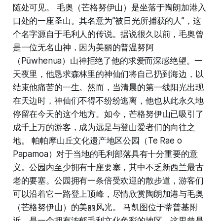
随处可见。 毛奥（芒格努伊山）是坐落于陶朗加港入
口处的一座圣山。其名意为”被日光所捕获的人”，这
个名字源自于毛利人的传说。据说很久以前，毛奥曾
是一位无名山神，因为美丽的普温努阿
（Pūwhenua）山神拒绝了他的求爱而深感绝望。一
天夜里，他恳求森林里的神仙们将自己扔到海边，以
结束他痛苦的一生。然而，当清晨的第一线阳光出现
在天边时，神仙们不得不纷纷逃离，他也从此永久地
停留在今天的这个地方。如今，芒格努伊山已吸引了
成千上万的游客，成为远足与登山爱者们的向往之
地。 帕帕摩山丘文化遗产地区公园（Te Rae o
Papamoa）对于当地的毛利部落具有十分重要的意
义。公园内至少拥有十座要塞，其中不乏新西兰最古
老的要塞。公园拥有一条倍受欢迎的散步道，游客们
可以沿着它一路登上顶峰，尽情欣赏陶朗加港与毛奥
（芒格努伊山）的美丽风光。 马凯图位于蒂普基附
近，是一个拥有浓郁毛利文化色彩的地区。这里曾是