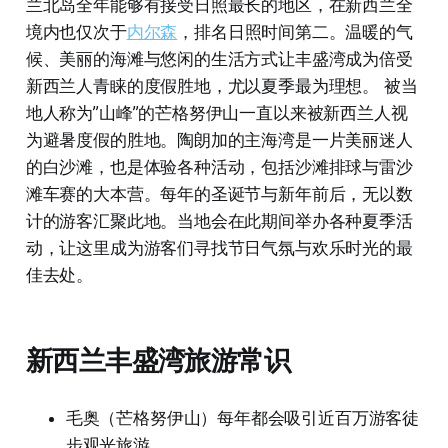
兰北岛全年能够有接受日照最长的地区，在新西兰全
境内也仅次于
内尔森
，排名日照时间第二。温暖的气
候、美丽的海滩与悠闲的生活方式让丰盛湾成为倍受
新西兰人青睐的度假胜地，尤以夏季最为理想。 被当
地人称为”山峰”的芒格努伊山一直以来被新西兰人视
为避暑度假的胜地。陶朗加的主海湾是一片美丽迷人
的白沙滩，也是体验各种活动，包括沙滩排球与雷沙
滩车赛的大本营。每年的圣诞节与新年前后，无以数
计的游客汇聚此地。当地会在此期间举办各种夏季活
动，让这里成为游客们寻找节日气氛与欢乐时光的最
佳去处。
新西兰丰盛湾旅游常识
毛奥（芒格努伊山）每年都会吸引近百万游客徒
步观光旅游