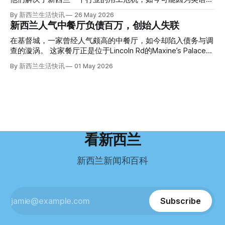
知道。新西兰的失踪人口记录里，没有这个人。 这个代号为
虑，种种压力交织，导致他患上了创伤后应激障碍
试，不得不在几年内离开这个国家。 一位移民的无奈感叹：
By 新西兰生活快讯
26 May 2026
Operation Parade的案子，开始调查。 米袋泄露秘密 破案的
（PTSD）。他的其中一位同事甚至因自杀身亡。 他并不想放
“如果我们真能考到那个分数，就不会来开公交车了。” 因为英
新西兰人气中餐厅负债百万，创始人失联
关键，是两个米袋。这两个塑料米袋里装着用来压住尸体的花
弃从医，但他不想再在美国行医了。 于是，他与38岁的妻子
语，他们一直无法上岸 来自菲律宾的Ryan De Guzman，就是
园石头。 每个米袋上都有序列号。 警察一家家查，发现这批
Ellen Williams开始在欧洲寻找更好的选择。 就在那时，他收
这批人中的一员。 2023年，当他看到新西兰招聘海外公交司
在基督城，一家曾经人气颇高的中餐厅，如今却陷入债务与调
米是在奥克兰北岸一家超市卖的。
到了一封来自新西兰医疗招聘人员的信。 “虽然跑到那个‘与世
机的信息时，几乎没有犹豫就提交了申请。 “我听说这里气候
查的漩涡。 这家餐厅正是位于Lincoln Rd的Maxine’s Palace。
隔绝’的地方听起来很疯狂，但我想得越多，就越觉得这很有意
好，工作和生活更平衡。”他说。 他通过中介面试成功，于当
其背后的公司已进入清算程序，债务总额接近100万纽币，而
By 新西兰生活快讯
01 May 2026
义。”现年39岁的加州人Brandon说道。 2024年11月，这家人
年3月抵达奥克兰。 当时心里盘算着：努力工作两年，申请居
引人关注的是——清算人目前无法联系到创始人本人。 今年3
卖掉了房子，搬到了新西兰南岛的海滨小镇提马鲁（Timaru）
留，把家人接过来。 但现实很快打脸。 他是在来到新西兰之
月，新西兰税务局已向高等法院申请，成功将Palace
——一个人口仅几万人的新西兰小城。 如今，这里已成为美
后，才真正意识到——申请永居，还要过英语这一关，而且难
Restaurant Company Ltd（该餐厅背后的公司）强制清算。
国医生移居新西兰的聚
度远超自己当初的想象。 按照规定，申请技术类居留签证，
根据首份清算报告，公司银行账户仅剩84纽币，此外拥有约
需要在雅思考试中取得至少6.5分，或者在其他等效考试中达
8.8万纽币车辆资产，活期账户透支6.7万纽币。 而负债则远远
到类似水平。 这个分数，甚至高于进入奥克兰大学本科课程
超过资产，包括欠税务局约49.3万，欠无担保债权人约50.5万
所需的英语门槛。 De Guzman选择了另一项考试——
纽币，员工索赔金额仍在核算中。 整体债务规模，已经逼近
看新西兰
Pearson Test of English，最终成绩是45分，而申请要求是58
100万纽币。 清算报告明确指出，清算人已多次尝试联系公司
分。 差距不小。
董事——餐厅创始人Maxine Wang，但至今未能取得联系。
新西兰新闻和百科
这导致公司财务记录尚未完全掌握，资产处置是否合理仍待核
查。 清算人表示，预计需要至少6个月时间，来梳理公司账
目，并评估是否存在可以“追回”的资金。 是否存在异常交易仍
需调查。 目前，清算人已向公司会计索取完整财务资料，正
Subscribe
在核查资产出售是否符合市