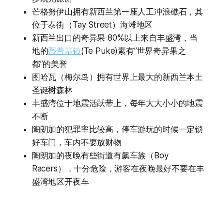
芒格努伊山拥有新西兰第一座人工冲浪礁石，其
位于泰街（Tay Street）海滩地区
新西兰出口的奇异果 80%以上来自丰盛湾，当
地的
蒂普基镇
(Te Puke)素有”世界奇异果之
都”的美誉
图哈瓦（梅尔岛）拥有世界上最大的新西兰本土
圣诞树森林
丰盛湾位于地震活跃带上，每年大大小小的地震
不断
陶朗加的犯罪率比较高，停车游玩的时候一定锁
好车门，车内不要放财物
陶朗加的夜晚有些街道有飙车族（Boy
Racers），十分危险，游客在夜晚最好不要在丰
盛湾地区开夜车