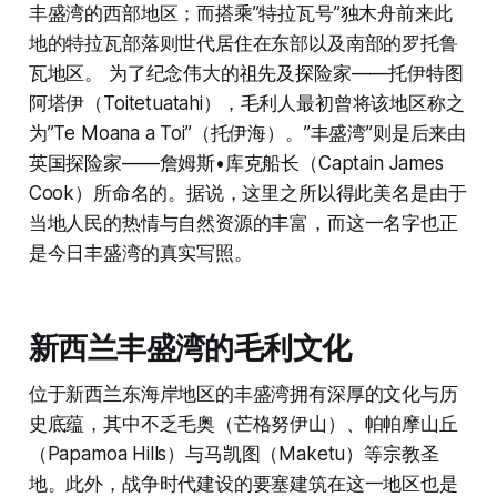
丰盛湾的西部地区；而搭乘”特拉瓦号”独木舟前来此
地的特拉瓦部落则世代居住在东部以及南部的罗托鲁
瓦地区。 为了纪念伟大的祖先及探险家——托伊特图
阿塔伊（Toitetuatahi），毛利人最初曾将该地区称之
为”Te Moana a Toi”（托伊海）。”丰盛湾”则是后来由
英国探险家——詹姆斯•库克船长（Captain James
Cook）所命名的。据说，这里之所以得此美名是由于
当地人民的热情与自然资源的丰富，而这一名字也正
是今日丰盛湾的真实写照。
新西兰丰盛湾的毛利文化
位于新西兰东海岸地区的丰盛湾拥有深厚的文化与历
史底蕴，其中不乏毛奥（芒格努伊山）、帕帕摩山丘
（Papamoa Hills）与马凯图（Maketu）等宗教圣
地。此外，战争时代建设的要塞建筑在这一地区也是