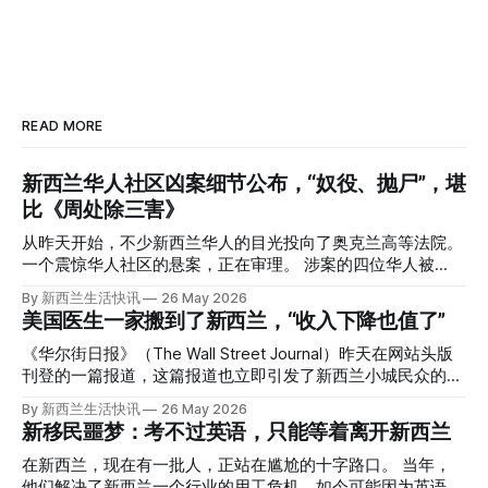
READ MORE
新西兰华人社区凶案细节公布，“奴役、抛尸”，堪
比《周处除三害》
从昨天开始，不少新西兰华人的目光投向了奥克兰高等法院。
一个震惊华人社区的悬案，正在审理。 涉案的四位华人被
告，站在了法庭，被控与一位70岁中国女人的死有关。 事情
By 新西兰生活快讯
26 May 2026
的复杂程度，远超人们的想象。 神秘的黑色塑料袋 先让我们
美国医生一家搬到了新西兰，“收入下降也值了”
回到2024年3月12日。 新西兰一个名叫Paul Middleton的老
人，在奥克兰Gulf Harbour钓鱼时，发现了一个黑色塑料袋，
《华尔街日报》（The Wall Street Journal）昨天在网站头版
里面是一堆衣服。 再扒开衣服，他看到了一只手，一只人
刊登的一篇报道，这篇报道也立即引发了新西兰小城民众的兴
手。 他打了111。 警察带走了尸体，法医打开袋子：尸体被从
趣： “精疲力尽的美国医生，正在离开美国，前往新西兰一座
By 新西兰生活快讯
26 May 2026
腰部对折，黑色胶带缠着头、手腕和身体，整个人被绑成胎儿
偏远小镇。” “精疲力尽的美国医生”搬家新西兰 四年前，在加
新移民噩梦：考不过英语，只能等着离开新西兰
状。 两个10公斤的米袋装满了石头，用胶带死死缠在尸体
州拉霍亚（La Jolla）一家医院担任内科医生的Brandon
上。 死者是亚洲面孔的老年女性，头部、脸、胳膊都有钝器
Williams医生达到了崩溃的边缘。 患者人数激增、医疗人员短
在新西兰，现在有一批人，正站在尴尬的十字路口。 当年，
伤，当时身穿一件“娟燕牌”内衣和黑色长裤。 她是谁？没有人
缺、医疗事故诉讼的威胁，以及对患者无力支付医疗费用的忧
他们解决了新西兰一个行业的用工危机，如今可能因为英语考