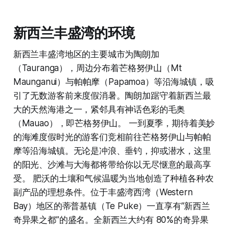
新西兰丰盛湾的环境
新西兰丰盛湾地区的主要城市为陶朗加
（Tauranga），周边分布着芒格努伊山（Mt
Maunganui）与帕帕摩（Papamoa）等沿海城镇，吸
引了无数游客前来度假消暑。陶朗加踞守着新西兰最
大的天然海港之一，紧邻具有神话色彩的毛奥
（Mauao），即芒格努伊山。 一到夏季，期待着美妙
的海滩度假时光的游客们竞相前往芒格努伊山与帕帕
摩等沿海城镇。无论是冲浪、垂钓，抑或潜水，这里
的阳光、沙滩与大海都将带给你以无尽惬意的最高享
受。 肥沃的土壤和气候温暖为当地创造了种植各种农
副产品的理想条件。位于丰盛湾西湾（Western
Bay）地区的蒂普基镇（Te Puke）一直享有”新西兰
奇异果之都”的盛名。全新西兰大约有 80%的奇异果