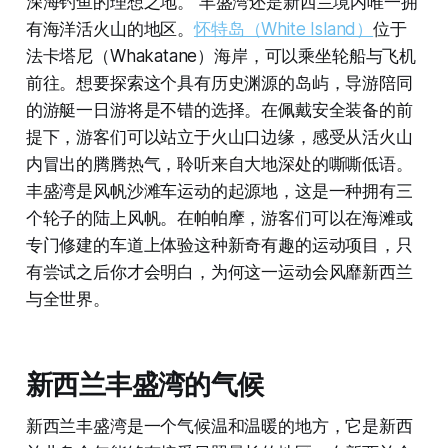
深海钓鱼的理想之地。 丰盛湾还是新西兰境内唯一拥
有海洋活火山的地区。
怀特岛（White Island）
位于
法卡塔尼（Whakatane）海岸，可以乘坐轮船与飞机
前往。想要探索这个具有历史渊源的岛屿，导游陪同
的游艇一日游将是不错的选择。在佩戴安全装备的前
提下，游客们可以站立于火山口边缘，感受从活火山
内冒出的腾腾热气，聆听来自大地深处的嘶嘶低语。
丰盛湾是风帆沙滩车运动的起源地，这是一种拥有三
个轮子的陆上风帆。在帕帕摩，游客们可以在海滩或
专门修建的车道上体验这种新奇有趣的运动项目，只
有尝试之后你才会明白，为何这一运动会风靡新西兰
与全世界。
新西兰丰盛湾的气候
新西兰丰盛湾是一个气候温和温暖的地方，它是新西