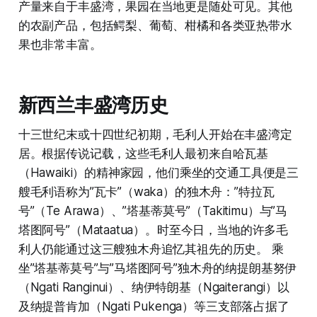
产量来自于丰盛湾，果园在当地更是随处可见。其他
的农副产品，包括鳄梨、葡萄、柑橘和各类亚热带水
果也非常丰富。
新西兰丰盛湾历史
十三世纪末或十四世纪初期，毛利人开始在丰盛湾定
居。根据传说记载，这些毛利人最初来自哈瓦基
（Hawaiki）的精神家园，他们乘坐的交通工具便是三
艘毛利语称为”瓦卡”（waka）的独木舟：”特拉瓦
号”（Te Arawa）、”塔基蒂莫号”（Takitimu）与”马
塔图阿号”（Mataatua）。时至今日，当地的许多毛
利人仍能通过这三艘独木舟追忆其祖先的历史。 乘
坐”塔基蒂莫号”与”马塔图阿号”独木舟的纳提朗基努伊
（Ngati Ranginui）、纳伊特朗基（Ngaiterangi）以
及纳提普肯加（Ngati Pukenga）等三支部落占据了