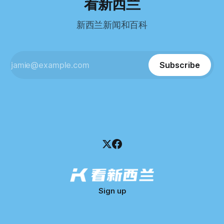
看新西兰
Pearson Test of English，最终成绩是45分，而申请要求是58
100万纽币。 清算报告明确指出，清算人已多次尝试联系公司
分。 差距不小。
董事——餐厅创始人Maxine Wang，但至今未能取得联系。
新西兰新闻和百科
这导致公司财务记录尚未完全掌握，资产处置是否合理仍待核
查。 清算人表示，预计需要至少6个月时间，来梳理公司账
目，并评估是否存在可以“追回”的资金。 是否存在异常交易仍
需调查。 目前，清算人已向公司会计索取完整财务资料，正
Subscribe
在核查资产出售是否符合市
Sign up