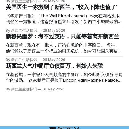
By 新西兰生活快讯
26 May 2026
的复杂程度，远超人们的想象。 神秘的黑色塑料袋 先让我们
美国医生一家搬到了新西兰，“收入下降也值了”
回到2024年3月12日。 新西兰一个名叫Paul Middleton的老
人，在奥克兰Gulf Harbour钓鱼时，发现了一个黑色塑料袋，
《华尔街日报》（The Wall Street Journal）昨天在网站头版
里面是一堆衣服。 再扒开衣服，他看到了一只手，一只人
刊登的一篇报道，这篇报道也立即引发了新西兰小城民众的兴
手。 他打了111。 警察带走了尸体，法医打开袋子：尸体被从
趣： “精疲力尽的美国医生，正在离开美国，前往新西兰一座
By 新西兰生活快讯
26 May 2026
腰部对折，黑色胶带缠着头、手腕和身体，整个人被绑成胎儿
偏远小镇。” “精疲力尽的美国医生”搬家新西兰 四年前，在加
新移民噩梦：考不过英语，只能等着离开新西兰
状。 两个10公斤的米袋装满了石头，用胶带死死缠在尸体
州拉霍亚（La Jolla）一家医院担任内科医生的Brandon
上。 死者是亚洲面孔的老年女性，头部、脸、胳膊都有钝器
Williams医生达到了崩溃的边缘。 患者人数激增、医疗人员短
在新西兰，现在有一批人，正站在尴尬的十字路口。 当年，
伤，当时身穿一件“娟燕牌”内衣和黑色长裤。 她是谁？没有人
缺、医疗事故诉讼的威胁，以及对患者无力支付医疗费用的忧
他们解决了新西兰一个行业的用工危机，如今可能因为英语考
知道。新西兰的失踪人口记录里，没有这个人。 这个代号为
虑，种种压力交织，导致他患上了创伤后应激障碍
试，不得不在几年内离开这个国家。 一位移民的无奈感叹：
By 新西兰生活快讯
26 May 2026
Operation Parade的案子，开始调查。 米袋泄露秘密 破案的
（PTSD）。他的其中一位同事甚至因自杀身亡。 他并不想放
“如果我们真能考到那个分数，就不会来开公交车了。” 因为英
新西兰人气中餐厅负债百万，创始人失联
关键，是两个米袋。这两个塑料米袋里装着用来压住尸体的花
弃从医，但他不想再在美国行医了。 于是，他与38岁的妻子
语，他们一直无法上岸 来自菲律宾的Ryan De Guzman，就是
园石头。 每个米袋上都有序列号。 警察一家家查，发现这批
Ellen Williams开始在欧洲寻找更好的选择。 就在那时，他收
这批人中的一员。 2023年，当他看到新西兰招聘海外公交司
在基督城，一家曾经人气颇高的中餐厅，如今却陷入债务与调
米是在奥克兰北岸一家超市卖的。
到了一封来自新西兰医疗招聘人员的信。 “虽然跑到那个‘与世
机的信息时，几乎没有犹豫就提交了申请。 “我听说这里气候
查的漩涡。 这家餐厅正是位于Lincoln Rd的Maxine’s Palace。
隔绝’的地方听起来很疯狂，但我想得越多，就越觉得这很有意
好，工作和生活更平衡。”他说。 他通过中介面试成功，于当
其背后的公司已进入清算程序，债务总额接近100万纽币，而
By 新西兰生活快讯
01 May 2026
义。”现年39岁的加州人Brandon说道。 2024年11月，这家人
年3月抵达奥克兰。 当时心里盘算着：努力工作两年，申请居
引人关注的是——清算人目前无法联系到创始人本人。 今年3
卖掉了房子，搬到了新西兰南岛的海滨小镇提马鲁（Timaru）
留，把家人接过来。 但现实很快打脸。 他是在来到新西兰之
月，新西兰税务局已向高等法院申请，成功将Palace
——一个人口仅几万人的新西兰小城。 如今，这里已成为美
后，才真正意识到——申请永居，还要过英语这一关，而且难
Restaurant Company Ltd（该餐厅背后的公司）强制清算。
国医生移居新西兰的聚
度远超自己当初的想象。 按照规定，申请技术类居留签证，
根据首份清算报告，公司银行账户仅剩84纽币，此外拥有约
需要在雅思考试中取得至少6.5分，或者在其他等效考试中达
8.8万纽币车辆资产，活期账户透支6.7万纽币。 而负债则远远
到类似水平。 这个分数，甚至高于进入奥克兰大学本科课程
超过资产，包括欠税务局约49.3万，欠无担保债权人约50.5万
所需的英语门槛。 De Guzman选择了另一项考试——
纽币，员工索赔金额仍在核算中。 整体债务规模，已经逼近