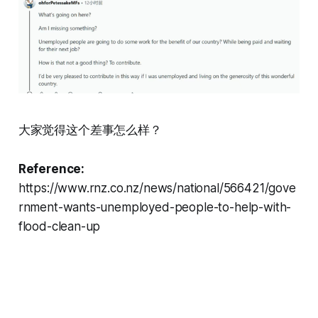
大家觉得这个差事怎么样？
Reference:
https://www.rnz.co.nz/news/national/566421/gove
rnment-wants-unemployed-people-to-help-with-
flood-clean-up