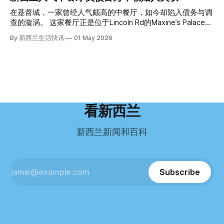
弃从医，但他不想再在美国行医了。 于是，他与38岁的妻子
语，他们一直无法上岸 来自菲律宾的Ryan De Guzman，就是
园石头。 每个米袋上都有序列号。 警察一家家查，发现这批
Ellen Williams开始在欧洲寻找更好的选择。 就在那时，他收
这批人中的一员。 2023年，当他看到新西兰招聘海外公交司
在基督城，一家曾经人气颇高的中餐厅，如今却陷入债务与调
米是在奥克兰北岸一家超市卖的。
到了一封来自新西兰医疗招聘人员的信。 “虽然跑到那个‘与世
机的信息时，几乎没有犹豫就提交了申请。 “我听说这里气候
查的漩涡。 这家餐厅正是位于Lincoln Rd的Maxine’s Palace。
隔绝’的地方听起来很疯狂，但我想得越多，就越觉得这很有意
好，工作和生活更平衡。”他说。 他通过中介面试成功，于当
其背后的公司已进入清算程序，债务总额接近100万纽币，而
By 新西兰生活快讯
01 May 2026
义。”现年39岁的加州人Brandon说道。 2024年11月，这家人
年3月抵达奥克兰。 当时心里盘算着：努力工作两年，申请居
引人关注的是——清算人目前无法联系到创始人本人。 今年3
卖掉了房子，搬到了新西兰南岛的海滨小镇提马鲁（Timaru）
留，把家人接过来。 但现实很快打脸。 他是在来到新西兰之
月，新西兰税务局已向高等法院申请，成功将Palace
——一个人口仅几万人的新西兰小城。 如今，这里已成为美
后，才真正意识到——申请永居，还要过英语这一关，而且难
Restaurant Company Ltd（该餐厅背后的公司）强制清算。
国医生移居新西兰的聚
度远超自己当初的想象。 按照规定，申请技术类居留签证，
根据首份清算报告，公司银行账户仅剩84纽币，此外拥有约
需要在雅思考试中取得至少6.5分，或者在其他等效考试中达
8.8万纽币车辆资产，活期账户透支6.7万纽币。 而负债则远远
到类似水平。 这个分数，甚至高于进入奥克兰大学本科课程
超过资产，包括欠税务局约49.3万，欠无担保债权人约50.5万
所需的英语门槛。 De Guzman选择了另一项考试——
纽币，员工索赔金额仍在核算中。 整体债务规模，已经逼近
看新西兰
Pearson Test of English，最终成绩是45分，而申请要求是58
100万纽币。 清算报告明确指出，清算人已多次尝试联系公司
分。 差距不小。
董事——餐厅创始人Maxine Wang，但至今未能取得联系。
新西兰新闻和百科
这导致公司财务记录尚未完全掌握，资产处置是否合理仍待核
查。 清算人表示，预计需要至少6个月时间，来梳理公司账
目，并评估是否存在可以“追回”的资金。 是否存在异常交易仍
需调查。 目前，清算人已向公司会计索取完整财务资料，正
Subscribe
在核查资产出售是否符合市