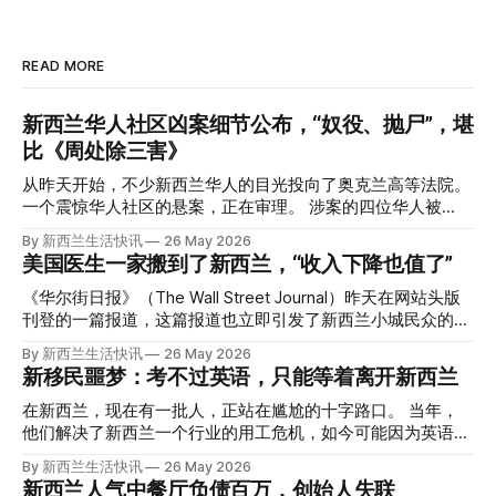
READ MORE
新西兰华人社区凶案细节公布，“奴役、抛尸”，堪
比《周处除三害》
从昨天开始，不少新西兰华人的目光投向了奥克兰高等法院。
一个震惊华人社区的悬案，正在审理。 涉案的四位华人被
告，站在了法庭，被控与一位70岁中国女人的死有关。 事情
By 新西兰生活快讯
26 May 2026
的复杂程度，远超人们的想象。 神秘的黑色塑料袋 先让我们
美国医生一家搬到了新西兰，“收入下降也值了”
回到2024年3月12日。 新西兰一个名叫Paul Middleton的老
人，在奥克兰Gulf Harbour钓鱼时，发现了一个黑色塑料袋，
《华尔街日报》（The Wall Street Journal）昨天在网站头版
里面是一堆衣服。 再扒开衣服，他看到了一只手，一只人
刊登的一篇报道，这篇报道也立即引发了新西兰小城民众的兴
手。 他打了111。 警察带走了尸体，法医打开袋子：尸体被从
趣： “精疲力尽的美国医生，正在离开美国，前往新西兰一座
By 新西兰生活快讯
26 May 2026
腰部对折，黑色胶带缠着头、手腕和身体，整个人被绑成胎儿
偏远小镇。” “精疲力尽的美国医生”搬家新西兰 四年前，在加
新移民噩梦：考不过英语，只能等着离开新西兰
状。 两个10公斤的米袋装满了石头，用胶带死死缠在尸体
州拉霍亚（La Jolla）一家医院担任内科医生的Brandon
上。 死者是亚洲面孔的老年女性，头部、脸、胳膊都有钝器
Williams医生达到了崩溃的边缘。 患者人数激增、医疗人员短
在新西兰，现在有一批人，正站在尴尬的十字路口。 当年，
伤，当时身穿一件“娟燕牌”内衣和黑色长裤。 她是谁？没有人
缺、医疗事故诉讼的威胁，以及对患者无力支付医疗费用的忧
他们解决了新西兰一个行业的用工危机，如今可能因为英语考
知道。新西兰的失踪人口记录里，没有这个人。 这个代号为
虑，种种压力交织，导致他患上了创伤后应激障碍
试，不得不在几年内离开这个国家。 一位移民的无奈感叹：
By 新西兰生活快讯
26 May 2026
Operation Parade的案子，开始调查。 米袋泄露秘密 破案的
（PTSD）。他的其中一位同事甚至因自杀身亡。 他并不想放
“如果我们真能考到那个分数，就不会来开公交车了。” 因为英
新西兰人气中餐厅负债百万，创始人失联
关键，是两个米袋。这两个塑料米袋里装着用来压住尸体的花