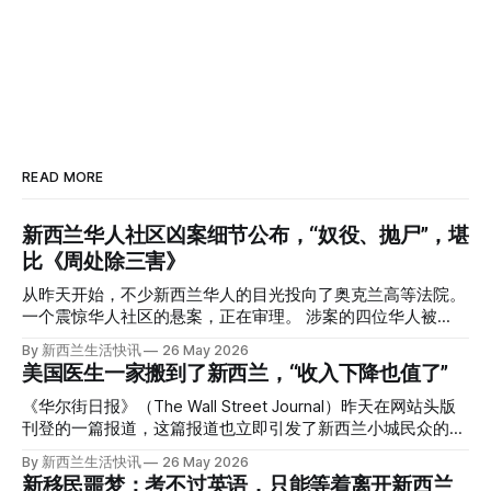
READ MORE
新西兰华人社区凶案细节公布，“奴役、抛尸”，堪
比《周处除三害》
从昨天开始，不少新西兰华人的目光投向了奥克兰高等法院。
一个震惊华人社区的悬案，正在审理。 涉案的四位华人被
告，站在了法庭，被控与一位70岁中国女人的死有关。 事情
By 新西兰生活快讯
26 May 2026
的复杂程度，远超人们的想象。 神秘的黑色塑料袋 先让我们
美国医生一家搬到了新西兰，“收入下降也值了”
回到2024年3月12日。 新西兰一个名叫Paul Middleton的老
人，在奥克兰Gulf Harbour钓鱼时，发现了一个黑色塑料袋，
《华尔街日报》（The Wall Street Journal）昨天在网站头版
里面是一堆衣服。 再扒开衣服，他看到了一只手，一只人
刊登的一篇报道，这篇报道也立即引发了新西兰小城民众的兴
手。 他打了111。 警察带走了尸体，法医打开袋子：尸体被从
趣： “精疲力尽的美国医生，正在离开美国，前往新西兰一座
By 新西兰生活快讯
26 May 2026
腰部对折，黑色胶带缠着头、手腕和身体，整个人被绑成胎儿
偏远小镇。” “精疲力尽的美国医生”搬家新西兰 四年前，在加
新移民噩梦：考不过英语，只能等着离开新西兰