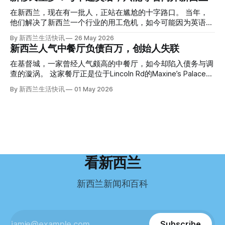
状。 两个10公斤的米袋装满了石头，用胶带死死缠在尸体
州拉霍亚（La Jolla）一家医院担任内科医生的Brandon
上。 死者是亚洲面孔的老年女性，头部、脸、胳膊都有钝器
Williams医生达到了崩溃的边缘。 患者人数激增、医疗人员短
在新西兰，现在有一批人，正站在尴尬的十字路口。 当年，
伤，当时身穿一件“娟燕牌”内衣和黑色长裤。 她是谁？没有人
缺、医疗事故诉讼的威胁，以及对患者无力支付医疗费用的忧
他们解决了新西兰一个行业的用工危机，如今可能因为英语考
知道。新西兰的失踪人口记录里，没有这个人。 这个代号为
虑，种种压力交织，导致他患上了创伤后应激障碍
试，不得不在几年内离开这个国家。 一位移民的无奈感叹：
By 新西兰生活快讯
26 May 2026
Operation Parade的案子，开始调查。 米袋泄露秘密 破案的
（PTSD）。他的其中一位同事甚至因自杀身亡。 他并不想放
“如果我们真能考到那个分数，就不会来开公交车了。” 因为英
新西兰人气中餐厅负债百万，创始人失联
关键，是两个米袋。这两个塑料米袋里装着用来压住尸体的花
弃从医，但他不想再在美国行医了。 于是，他与38岁的妻子
语，他们一直无法上岸 来自菲律宾的Ryan De Guzman，就是
园石头。 每个米袋上都有序列号。 警察一家家查，发现这批
Ellen Williams开始在欧洲寻找更好的选择。 就在那时，他收
这批人中的一员。 2023年，当他看到新西兰招聘海外公交司
在基督城，一家曾经人气颇高的中餐厅，如今却陷入债务与调
米是在奥克兰北岸一家超市卖的。
到了一封来自新西兰医疗招聘人员的信。 “虽然跑到那个‘与世
机的信息时，几乎没有犹豫就提交了申请。 “我听说这里气候
查的漩涡。 这家餐厅正是位于Lincoln Rd的Maxine’s Palace。
隔绝’的地方听起来很疯狂，但我想得越多，就越觉得这很有意
好，工作和生活更平衡。”他说。 他通过中介面试成功，于当
其背后的公司已进入清算程序，债务总额接近100万纽币，而
By 新西兰生活快讯
01 May 2026
义。”现年39岁的加州人Brandon说道。 2024年11月，这家人
年3月抵达奥克兰。 当时心里盘算着：努力工作两年，申请居
引人关注的是——清算人目前无法联系到创始人本人。 今年3
卖掉了房子，搬到了新西兰南岛的海滨小镇提马鲁（Timaru）
留，把家人接过来。 但现实很快打脸。 他是在来到新西兰之
月，新西兰税务局已向高等法院申请，成功将Palace
——一个人口仅几万人的新西兰小城。 如今，这里已成为美
后，才真正意识到——申请永居，还要过英语这一关，而且难
Restaurant Company Ltd（该餐厅背后的公司）强制清算。
国医生移居新西兰的聚
度远超自己当初的想象。 按照规定，申请技术类居留签证，
根据首份清算报告，公司银行账户仅剩84纽币，此外拥有约
需要在雅思考试中取得至少6.5分，或者在其他等效考试中达
8.8万纽币车辆资产，活期账户透支6.7万纽币。 而负债则远远
到类似水平。 这个分数，甚至高于进入奥克兰大学本科课程
超过资产，包括欠税务局约49.3万，欠无担保债权人约50.5万
所需的英语门槛。 De Guzman选择了另一项考试——
纽币，员工索赔金额仍在核算中。 整体债务规模，已经逼近
看新西兰
Pearson Test of English，最终成绩是45分，而申请要求是58
100万纽币。 清算报告明确指出，清算人已多次尝试联系公司
分。 差距不小。
董事——餐厅创始人Maxine Wang，但至今未能取得联系。
新西兰新闻和百科
这导致公司财务记录尚未完全掌握，资产处置是否合理仍待核
查。 清算人表示，预计需要至少6个月时间，来梳理公司账
目，并评估是否存在可以“追回”的资金。 是否存在异常交易仍
需调查。 目前，清算人已向公司会计索取完整财务资料，正
Subscribe
在核查资产出售是否符合市