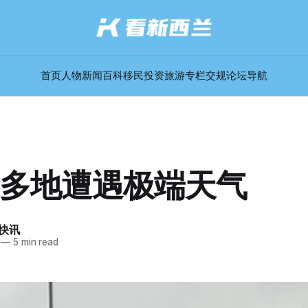
首页
人物
新闻
百科
移民
投资
旅游
专栏
交规
论坛
导航
多地遭遇极端天气
快讯
—
5 min read