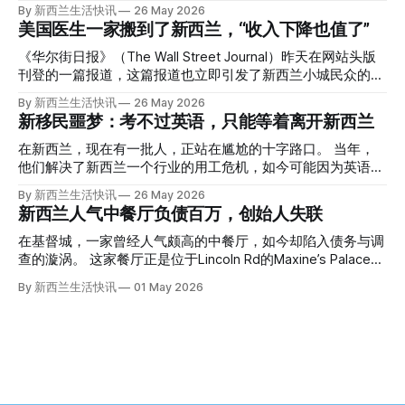
告，站在了法庭，被控与一位70岁中国女人的死有关。 事情
By 新西兰生活快讯
26 May 2026
的复杂程度，远超人们的想象。 神秘的黑色塑料袋 先让我们
美国医生一家搬到了新西兰，“收入下降也值了”
回到2024年3月12日。 新西兰一个名叫Paul Middleton的老
人，在奥克兰Gulf Harbour钓鱼时，发现了一个黑色塑料袋，
《华尔街日报》（The Wall Street Journal）昨天在网站头版
里面是一堆衣服。 再扒开衣服，他看到了一只手，一只人
刊登的一篇报道，这篇报道也立即引发了新西兰小城民众的兴
手。 他打了111。 警察带走了尸体，法医打开袋子：尸体被从
趣： “精疲力尽的美国医生，正在离开美国，前往新西兰一座
By 新西兰生活快讯
26 May 2026
腰部对折，黑色胶带缠着头、手腕和身体，整个人被绑成胎儿
偏远小镇。” “精疲力尽的美国医生”搬家新西兰 四年前，在加
新移民噩梦：考不过英语，只能等着离开新西兰
状。 两个10公斤的米袋装满了石头，用胶带死死缠在尸体
州拉霍亚（La Jolla）一家医院担任内科医生的Brandon
上。 死者是亚洲面孔的老年女性，头部、脸、胳膊都有钝器
Williams医生达到了崩溃的边缘。 患者人数激增、医疗人员短
在新西兰，现在有一批人，正站在尴尬的十字路口。 当年，
伤，当时身穿一件“娟燕牌”内衣和黑色长裤。 她是谁？没有人
缺、医疗事故诉讼的威胁，以及对患者无力支付医疗费用的忧
他们解决了新西兰一个行业的用工危机，如今可能因为英语考
知道。新西兰的失踪人口记录里，没有这个人。 这个代号为
虑，种种压力交织，导致他患上了创伤后应激障碍
试，不得不在几年内离开这个国家。 一位移民的无奈感叹：
By 新西兰生活快讯
26 May 2026
Operation Parade的案子，开始调查。 米袋泄露秘密 破案的
（PTSD）。他的其中一位同事甚至因自杀身亡。 他并不想放
“如果我们真能考到那个分数，就不会来开公交车了。” 因为英
新西兰人气中餐厅负债百万，创始人失联
关键，是两个米袋。这两个塑料米袋里装着用来压住尸体的花
弃从医，但他不想再在美国行医了。 于是，他与38岁的妻子
语，他们一直无法上岸 来自菲律宾的Ryan De Guzman，就是
园石头。 每个米袋上都有序列号。 警察一家家查，发现这批
Ellen Williams开始在欧洲寻找更好的选择。 就在那时，他收
这批人中的一员。 2023年，当他看到新西兰招聘海外公交司
在基督城，一家曾经人气颇高的中餐厅，如今却陷入债务与调
米是在奥克兰北岸一家超市卖的。
到了一封来自新西兰医疗招聘人员的信。 “虽然跑到那个‘与世
机的信息时，几乎没有犹豫就提交了申请。 “我听说这里气候
查的漩涡。 这家餐厅正是位于Lincoln Rd的Maxine’s Palace。
隔绝’的地方听起来很疯狂，但我想得越多，就越觉得这很有意
好，工作和生活更平衡。”他说。 他通过中介面试成功，于当
其背后的公司已进入清算程序，债务总额接近100万纽币，而
By 新西兰生活快讯
01 May 2026
义。”现年39岁的加州人Brandon说道。 2024年11月，这家人
年3月抵达奥克兰。 当时心里盘算着：努力工作两年，申请居
引人关注的是——清算人目前无法联系到创始人本人。 今年3
卖掉了房子，搬到了新西兰南岛的海滨小镇提马鲁（Timaru）
留，把家人接过来。 但现实很快打脸。 他是在来到新西兰之
月，新西兰税务局已向高等法院申请，成功将Palace
——一个人口仅几万人的新西兰小城。 如今，这里已成为美
后，才真正意识到——申请永居，还要过英语这一关，而且难
Restaurant Company Ltd（该餐厅背后的公司）强制清算。
国医生移居新西兰的聚
度远超自己当初的想象。 按照规定，申请技术类居留签证，
根据首份清算报告，公司银行账户仅剩84纽币，此外拥有约
需要在雅思考试中取得至少6.5分，或者在其他等效考试中达
8.8万纽币车辆资产，活期账户透支6.7万纽币。 而负债则远远
到类似水平。 这个分数，甚至高于进入奥克兰大学本科课程
超过资产，包括欠税务局约49.3万，欠无担保债权人约50.5万
所需的英语门槛。 De Guzman选择了另一项考试——
纽币，员工索赔金额仍在核算中。 整体债务规模，已经逼近