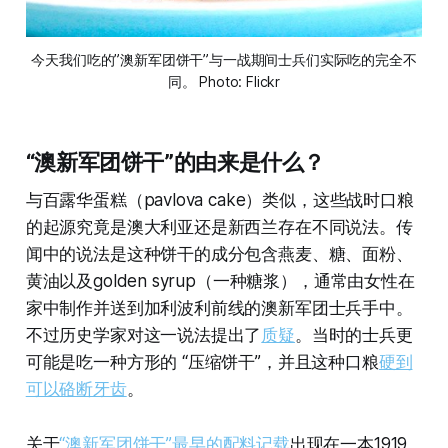
今天我们吃的”澳新军团饼干”与一战期间士兵们实际吃的完全不
同。 Photo: Flickr
“澳新军团饼干”的由来是什么？
与百露华蛋糕（pavlova cake）类似，这些战时口粮
的起源究竟是澳大利亚还是新西兰存在不同说法。传
闻中的说法是这种饼干的成分包含燕麦、糖、面粉、
黄油以及golden syrup（一种糖浆），通常由女性在
家中制作并送到加利波利前线的澳新军团士兵手中。
不过历史学家对这一说法提出了
质疑
。当时的士兵更
可能是吃一种方形的 “压缩饼干”，并且这种口粮
硬到
可以硌断牙齿
。
关于
“澳新军团饼干”最早的配料记载
出现在一本1919