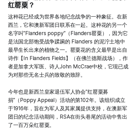
红罂粟？
这种花已经成为世界各地纪念战争的一种象征。在新
西兰，它和澳新军团日联系在一起。这种花的另一个
名字叫”Flanders poppy”（Flanders罂粟），因为它
是法国北部饱受战争蹂躏的 Flanders 的泥泞土地中
最早生长出来的植物之一。罂粟花的含义最早是出自
诗作【In Flanders Fields】（在佛兰德斯战场），作
者是加拿大军医、诗人John McCrae中校，它现已成
为对那些无名士兵的致敬的致辞。
今年也是新西兰皇家退伍军人协会”红罂粟募
捐”（Poppy Appeal）活动的第102年。该组织成立
于1916年，旨在为军人及其家属提供支持，在澳新军
团日的纪念活动期间，RSA在街头巷尾的活动中售出
了一百万朵红罂粟。