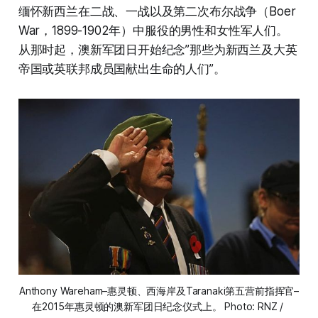
缅怀新西兰在二战、一战以及第二次布尔战争（Boer
War，1899-1902年）中服役的男性和女性军人们。
从那时起，澳新军团日开始纪念”那些为新西兰及大英
帝国或英联邦成员国献出生命的人们”。
Anthony Wareham–惠灵顿、西海岸及Taranaki第五营前指挥官–
在2015年惠灵顿的澳新军团日纪念仪式上。 Photo: RNZ / 