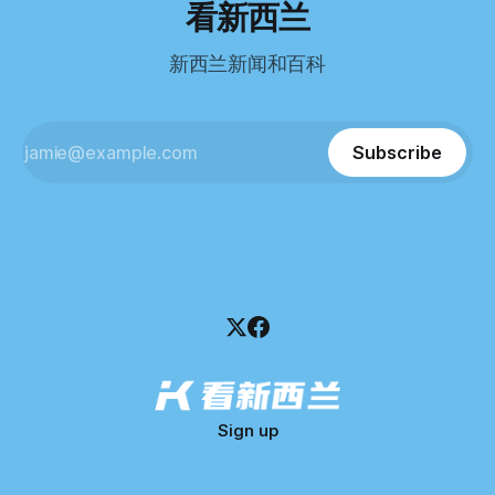
看新西兰
Pearson Test of English，最终成绩是45分，而申请要求是58
100万纽币。 清算报告明确指出，清算人已多次尝试联系公司
分。 差距不小。
董事——餐厅创始人Maxine Wang，但至今未能取得联系。
新西兰新闻和百科
这导致公司财务记录尚未完全掌握，资产处置是否合理仍待核
查。 清算人表示，预计需要至少6个月时间，来梳理公司账
目，并评估是否存在可以“追回”的资金。 是否存在异常交易仍
需调查。 目前，清算人已向公司会计索取完整财务资料，正
Subscribe
在核查资产出售是否符合市
Sign up