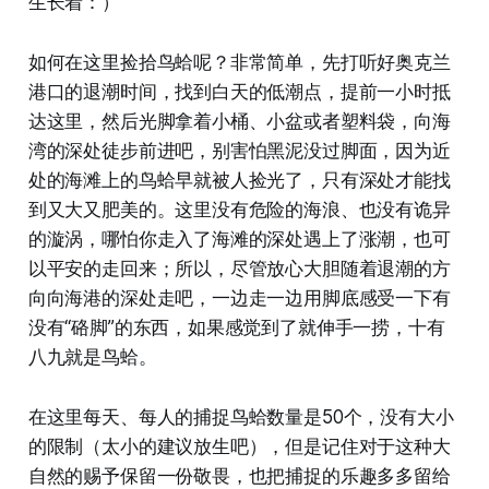
生长着：）
如何在这里捡拾鸟蛤呢？非常简单，先打听好奥克兰
港口的退潮时间，找到白天的低潮点，提前一小时抵
达这里，然后光脚拿着小桶、小盆或者塑料袋，向海
湾的深处徒步前进吧，别害怕黑泥没过脚面，因为近
处的海滩上的鸟蛤早就被人捡光了，只有深处才能找
到又大又肥美的。这里没有危险的海浪、也没有诡异
的漩涡，哪怕你走入了海滩的深处遇上了涨潮，也可
以平安的走回来；所以，尽管放心大胆随着退潮的方
向向海港的深处走吧，一边走一边用脚底感受一下有
没有“硌脚”的东西，如果感觉到了就伸手一捞，十有
八九就是鸟蛤。
在这里每天、每人的捕捉鸟蛤数量是50个，没有大小
的限制（太小的建议放生吧），但是记住对于这种大
自然的赐予保留一份敬畏，也把捕捉的乐趣多多留给