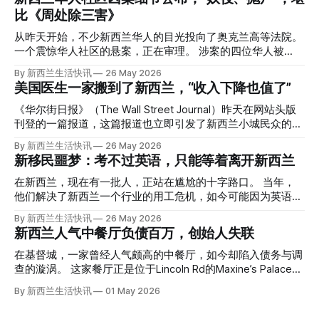
比《周处除三害》
从昨天开始，不少新西兰华人的目光投向了奥克兰高等法院。
一个震惊华人社区的悬案，正在审理。 涉案的四位华人被
告，站在了法庭，被控与一位70岁中国女人的死有关。 事情
By 新西兰生活快讯
26 May 2026
的复杂程度，远超人们的想象。 神秘的黑色塑料袋 先让我们
美国医生一家搬到了新西兰，“收入下降也值了”
回到2024年3月12日。 新西兰一个名叫Paul Middleton的老
人，在奥克兰Gulf Harbour钓鱼时，发现了一个黑色塑料袋，
《华尔街日报》（The Wall Street Journal）昨天在网站头版
里面是一堆衣服。 再扒开衣服，他看到了一只手，一只人
刊登的一篇报道，这篇报道也立即引发了新西兰小城民众的兴
手。 他打了111。 警察带走了尸体，法医打开袋子：尸体被从
趣： “精疲力尽的美国医生，正在离开美国，前往新西兰一座
By 新西兰生活快讯
26 May 2026
腰部对折，黑色胶带缠着头、手腕和身体，整个人被绑成胎儿
偏远小镇。” “精疲力尽的美国医生”搬家新西兰 四年前，在加
新移民噩梦：考不过英语，只能等着离开新西兰
状。 两个10公斤的米袋装满了石头，用胶带死死缠在尸体
州拉霍亚（La Jolla）一家医院担任内科医生的Brandon
上。 死者是亚洲面孔的老年女性，头部、脸、胳膊都有钝器
Williams医生达到了崩溃的边缘。 患者人数激增、医疗人员短
在新西兰，现在有一批人，正站在尴尬的十字路口。 当年，
伤，当时身穿一件“娟燕牌”内衣和黑色长裤。 她是谁？没有人
缺、医疗事故诉讼的威胁，以及对患者无力支付医疗费用的忧
他们解决了新西兰一个行业的用工危机，如今可能因为英语考
知道。新西兰的失踪人口记录里，没有这个人。 这个代号为
虑，种种压力交织，导致他患上了创伤后应激障碍
试，不得不在几年内离开这个国家。 一位移民的无奈感叹：
By 新西兰生活快讯
26 May 2026
Operation Parade的案子，开始调查。 米袋泄露秘密 破案的
（PTSD）。他的其中一位同事甚至因自杀身亡。 他并不想放
“如果我们真能考到那个分数，就不会来开公交车了。” 因为英
新西兰人气中餐厅负债百万，创始人失联
关键，是两个米袋。这两个塑料米袋里装着用来压住尸体的花
弃从医，但他不想再在美国行医了。 于是，他与38岁的妻子
语，他们一直无法上岸 来自菲律宾的Ryan De Guzman，就是
园石头。 每个米袋上都有序列号。 警察一家家查，发现这批
Ellen Williams开始在欧洲寻找更好的选择。 就在那时，他收
这批人中的一员。 2023年，当他看到新西兰招聘海外公交司
在基督城，一家曾经人气颇高的中餐厅，如今却陷入债务与调
米是在奥克兰北岸一家超市卖的。
到了一封来自新西兰医疗招聘人员的信。 “虽然跑到那个‘与世
机的信息时，几乎没有犹豫就提交了申请。 “我听说这里气候
查的漩涡。 这家餐厅正是位于Lincoln Rd的Maxine’s Palace。
隔绝’的地方听起来很疯狂，但我想得越多，就越觉得这很有意
好，工作和生活更平衡。”他说。 他通过中介面试成功，于当
其背后的公司已进入清算程序，债务总额接近100万纽币，而
By 新西兰生活快讯
01 May 2026
义。”现年39岁的加州人Brandon说道。 2024年11月，这家人
年3月抵达奥克兰。 当时心里盘算着：努力工作两年，申请居
引人关注的是——清算人目前无法联系到创始人本人。 今年3
卖掉了房子，搬到了新西兰南岛的海滨小镇提马鲁（Timaru）
留，把家人接过来。 但现实很快打脸。 他是在来到新西兰之
月，新西兰税务局已向高等法院申请，成功将Palace