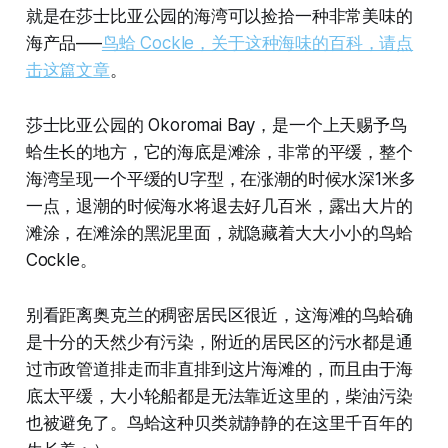
就是在莎士比亚公园的海湾可以捡拾一种非常美味的
海产品—–
鸟蛤 Cockle，关于这种海味的百科，请点
击这篇文章
。
莎士比亚公园的 Okoromai Bay，是一个上天赐予鸟
蛤生长的地方，它的海底是滩涂，非常的平缓，整个
海湾呈现一个平缓的U字型，在涨潮的时候水深1米多
一点，退潮的时候海水将退去好几百米，露出大片的
滩涂，在滩涂的黑泥里面，就隐藏着大大小小的鸟蛤
Cockle。
别看距离奥克兰的稠密居民区很近，这海滩的鸟蛤确
是十分的天然少有污染，附近的居民区的污水都是通
过市政管道排走而非直排到这片海滩的，而且由于海
底太平缓，大小轮船都是无法靠近这里的，柴油污染
也被避免了。鸟蛤这种贝类就静静的在这里千百年的