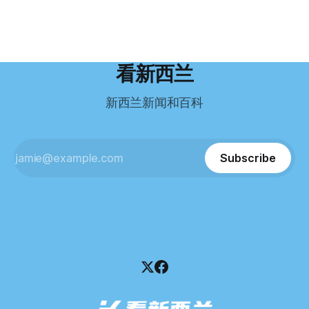
——一个人口仅几万人的新西兰小城。 如今，这里已成为美
后，才真正意识到——申请永居，还要过英语这一关，而且难
Restaurant Company Ltd（该餐厅背后的公司）强制清算。
国医生移居新西兰的聚
度远超自己当初的想象。 按照规定，申请技术类居留签证，
根据首份清算报告，公司银行账户仅剩84纽币，此外拥有约
需要在雅思考试中取得至少6.5分，或者在其他等效考试中达
8.8万纽币车辆资产，活期账户透支6.7万纽币。 而负债则远远
到类似水平。 这个分数，甚至高于进入奥克兰大学本科课程
超过资产，包括欠税务局约49.3万，欠无担保债权人约50.5万
所需的英语门槛。 De Guzman选择了另一项考试——
纽币，员工索赔金额仍在核算中。 整体债务规模，已经逼近
看新西兰
Pearson Test of English，最终成绩是45分，而申请要求是58
100万纽币。 清算报告明确指出，清算人已多次尝试联系公司
分。 差距不小。
董事——餐厅创始人Maxine Wang，但至今未能取得联系。
新西兰新闻和百科
这导致公司财务记录尚未完全掌握，资产处置是否合理仍待核
查。 清算人表示，预计需要至少6个月时间，来梳理公司账
目，并评估是否存在可以“追回”的资金。 是否存在异常交易仍
需调查。 目前，清算人已向公司会计索取完整财务资料，正
Subscribe
在核查资产出售是否符合市