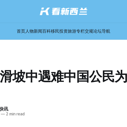
首页
人物
新闻
百科
移民
投资
旅游
专栏
交规
论坛
导航
滑坡中遇难中国公民
快讯
—
2 min read