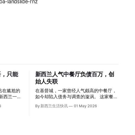
a-landslide-rnz
语，只能
新西兰人气中餐厅负债百万，创
始人失联
站在尴尬的
在基督城，一家曾经人气颇高的中餐厅，
如今却陷入债务与调查的漩涡。 这家餐厅
为英语考
正是位于Lincoln Rd的Maxine’s Palace。
6
By 新西兰生活快讯
01 May 2026
。 一位
其背后的公司已进入清算程序，债务总额
接近100万纽币，而引人关注的是——清
为英
算人目前无法联系到创始人本人。 今年3
月，新西兰税务局已向高等法院申请，成
的一员。
功将Palace Restaurant Company Ltd（该