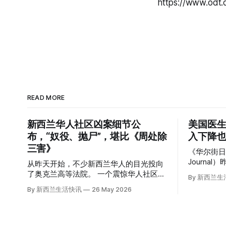
https://www.odt.
READ MORE
新西兰华人社区凶案细节公
美国医生
布，“奴役、抛尸”，堪比《周处除
入下降也
三害》
《华尔街日报》
Journa
从昨天开始，不少新西兰华人的目光投向
道，这篇
了奥克兰高等法院。 一个震惊华人社区的
By 新西兰
众的兴趣： “精疲力尽的美国医生，
悬案，正在审理。 涉案的四位华人被告，
By 新西兰生活快讯
26 May 2026
离开美国，
站在了法庭，被控与一位70岁中国女人的
“精疲力尽的
死有关。 事情的复杂程度，远超人们的想
前，在加州拉
象。 神秘的黑色塑料袋 先让我们回到
任内科医生的B
2024年3月12日。 新西兰一个名叫Paul