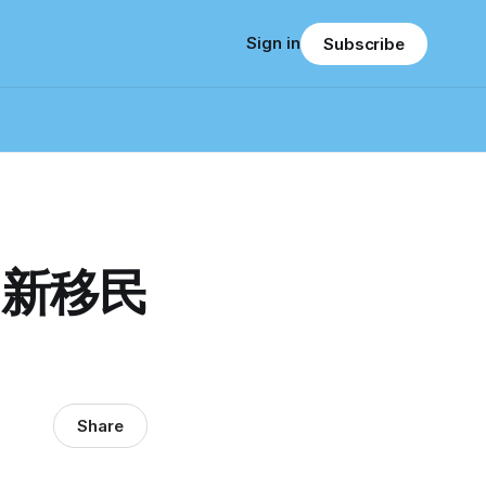
Sign in
Subscribe
为新移民
Share