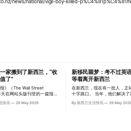
co.nz/news/national/vigil-boy-killed-p%C4%81p%C4%81mo
一家搬到了新西兰，“收
新移民噩梦：考不过英
值了”
等着离开新西兰
（The Wall Street
在新西兰，现在有一批人，正
l）昨天在网站头版刊登的一篇报
十字路口。 当年，他们解决了新西兰一个
报道也立即引发了新西兰小城民
行业的用工危机，如今可能因
生活快讯
26 May 2026
By 新西兰生活快讯
26 May 202
正在
试，不得不在几年内离开这个国家
前往新西兰一座偏远小镇。”
移民的无奈感叹： “如果我们真能考到那
美国医生”搬家新西兰 四年
个分数，就不会来开公交车了。” 因
霍亚（La Jolla）一家医院担
语，他们一直无法上岸 来自菲律宾的Ryan
randon Williams医生达到
De Guzman，就是这批人中