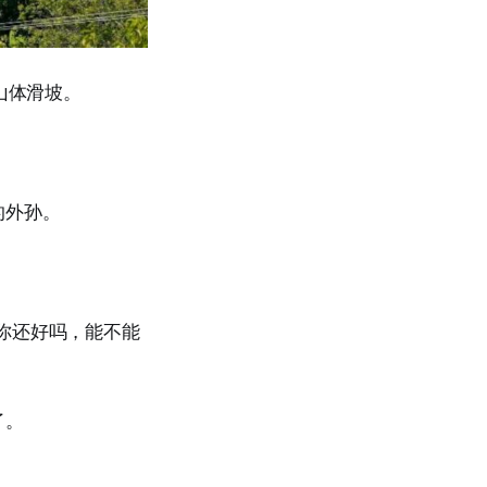
重山体滑坡。
的外孙。
你还好吗，能不能
了。