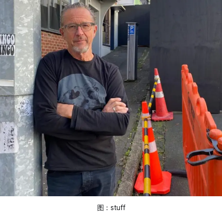
图：
stuff