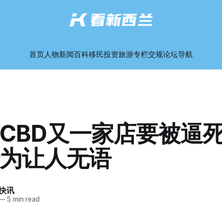
首页
人物
新闻
百科
移民
投资
旅游
专栏
交规
论坛
导航
CBD又一家店要被逼
为让人无语
快讯
—
5 min read