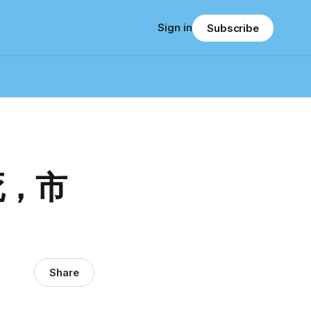
Sign in
Subscribe
死，市
Share