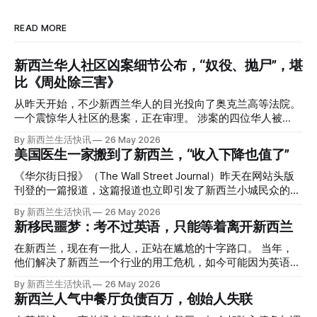
READ MORE
新西兰华人社区凶案细节公布，“奴役、抛尸”，堪
比《周处除三害》
从昨天开始，不少新西兰华人的目光投向了奥克兰高等法院。
一个震惊华人社区的悬案，正在审理。 涉案的四位华人被
告，站在了法庭，被控与一位70岁中国女人的死有关。 事情
By 新西兰生活快讯
26 May 2026
的复杂程度，远超人们的想象。 神秘的黑色塑料袋 先让我们
美国医生一家搬到了新西兰，“收入下降也值了”
回到2024年3月12日。 新西兰一个名叫Paul Middleton的老
人，在奥克兰Gulf Harbour钓鱼时，发现了一个黑色塑料袋，
《华尔街日报》（The Wall Street Journal）昨天在网站头版
里面是一堆衣服。 再扒开衣服，他看到了一只手，一只人
刊登的一篇报道，这篇报道也立即引发了新西兰小城民众的兴
手。 他打了111。 警察带走了尸体，法医打开袋子：尸体被从
趣： “精疲力尽的美国医生，正在离开美国，前往新西兰一座
By 新西兰生活快讯
26 May 2026
腰部对折，黑色胶带缠着头、手腕和身体，整个人被绑成胎儿
偏远小镇。” “精疲力尽的美国医生”搬家新西兰 四年前，在加
新移民噩梦：考不过英语，只能等着离开新西兰
状。 两个10公斤的米袋装满了石头，用胶带死死缠在尸体
州拉霍亚（La Jolla）一家医院担任内科医生的Brandon
上。 死者是亚洲面孔的老年女性，头部、脸、胳膊都有钝器
Williams医生达到了崩溃的边缘。 患者人数激增、医疗人员短
在新西兰，现在有一批人，正站在尴尬的十字路口。 当年，
伤，当时身穿一件“娟燕牌”内衣和黑色长裤。 她是谁？没有人
缺、医疗事故诉讼的威胁，以及对患者无力支付医疗费用的忧
他们解决了新西兰一个行业的用工危机，如今可能因为英语考
知道。新西兰的失踪人口记录里，没有这个人。 这个代号为
虑，种种压力交织，导致他患上了创伤后应激障碍
试，不得不在几年内离开这个国家。 一位移民的无奈感叹：
By 新西兰生活快讯
26 May 2026
Operation Parade的案子，开始调查。 米袋泄露秘密 破案的
（PTSD）。他的其中一位同事甚至因自杀身亡。 他并不想放
“如果我们真能考到那个分数，就不会来开公交车了。” 因为英
新西兰人气中餐厅负债百万，创始人失联
关键，是两个米袋。这两个塑料米袋里装着用来压住尸体的花
弃从医，但他不想再在美国行医了。 于是，他与38岁的妻子
语，他们一直无法上岸 来自菲律宾的Ryan De Guzman，就是
园石头。 每个米袋上都有序列号。 警察一家家查，发现这批