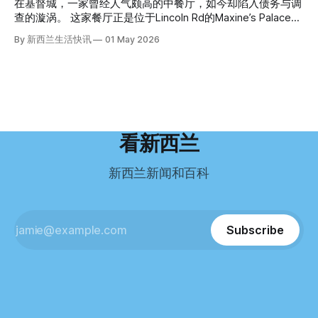
Ellen Williams开始在欧洲寻找更好的选择。 就在那时，他收
这批人中的一员。 2023年，当他看到新西兰招聘海外公交司
在基督城，一家曾经人气颇高的中餐厅，如今却陷入债务与调
米是在奥克兰北岸一家超市卖的。
到了一封来自新西兰医疗招聘人员的信。 “虽然跑到那个‘与世
机的信息时，几乎没有犹豫就提交了申请。 “我听说这里气候
查的漩涡。 这家餐厅正是位于Lincoln Rd的Maxine’s Palace。
隔绝’的地方听起来很疯狂，但我想得越多，就越觉得这很有意
好，工作和生活更平衡。”他说。 他通过中介面试成功，于当
其背后的公司已进入清算程序，债务总额接近100万纽币，而
By 新西兰生活快讯
01 May 2026
义。”现年39岁的加州人Brandon说道。 2024年11月，这家人
年3月抵达奥克兰。 当时心里盘算着：努力工作两年，申请居
引人关注的是——清算人目前无法联系到创始人本人。 今年3
卖掉了房子，搬到了新西兰南岛的海滨小镇提马鲁（Timaru）
留，把家人接过来。 但现实很快打脸。 他是在来到新西兰之
月，新西兰税务局已向高等法院申请，成功将Palace
——一个人口仅几万人的新西兰小城。 如今，这里已成为美
后，才真正意识到——申请永居，还要过英语这一关，而且难
Restaurant Company Ltd（该餐厅背后的公司）强制清算。
国医生移居新西兰的聚
度远超自己当初的想象。 按照规定，申请技术类居留签证，
根据首份清算报告，公司银行账户仅剩84纽币，此外拥有约
需要在雅思考试中取得至少6.5分，或者在其他等效考试中达
8.8万纽币车辆资产，活期账户透支6.7万纽币。 而负债则远远
到类似水平。 这个分数，甚至高于进入奥克兰大学本科课程
超过资产，包括欠税务局约49.3万，欠无担保债权人约50.5万
所需的英语门槛。 De Guzman选择了另一项考试——
纽币，员工索赔金额仍在核算中。 整体债务规模，已经逼近
看新西兰
Pearson Test of English，最终成绩是45分，而申请要求是58
100万纽币。 清算报告明确指出，清算人已多次尝试联系公司
分。 差距不小。
董事——餐厅创始人Maxine Wang，但至今未能取得联系。
新西兰新闻和百科
这导致公司财务记录尚未完全掌握，资产处置是否合理仍待核
查。 清算人表示，预计需要至少6个月时间，来梳理公司账
目，并评估是否存在可以“追回”的资金。 是否存在异常交易仍
需调查。 目前，清算人已向公司会计索取完整财务资料，正
Subscribe
在核查资产出售是否符合市