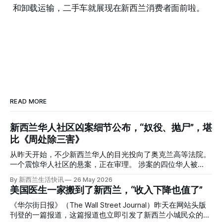
和卸载运输，二手车就展现在新西兰消费者面前啦。
READ MORE
新西兰华人社区凶案细节公布，“奴役、抛尸”，堪
比《周处除三害》
从昨天开始，不少新西兰华人的目光投向了奥克兰高等法院。
一个震惊华人社区的悬案，正在审理。 涉案的四位华人被
告，站在了法庭，被控与一位70岁中国女人的死有关。 事情
By 新西兰生活快讯
26 May 2026
的复杂程度，远超人们的想象。 神秘的黑色塑料袋 先让我们
美国医生一家搬到了新西兰，“收入下降也值了”
回到2024年3月12日。 新西兰一个名叫Paul Middleton的老
人，在奥克兰Gulf Harbour钓鱼时，发现了一个黑色塑料袋，
《华尔街日报》（The Wall Street Journal）昨天在网站头版
里面是一堆衣服。 再扒开衣服，他看到了一只手，一只人
刊登的一篇报道，这篇报道也立即引发了新西兰小城民众的兴