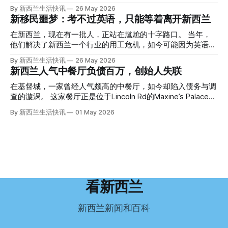
手。 他打了111。 警察带走了尸体，法医打开袋子：尸体被从
趣： “精疲力尽的美国医生，正在离开美国，前往新西兰一座
By 新西兰生活快讯
26 May 2026
腰部对折，黑色胶带缠着头、手腕和身体，整个人被绑成胎儿
偏远小镇。” “精疲力尽的美国医生”搬家新西兰 四年前，在加
新移民噩梦：考不过英语，只能等着离开新西兰
状。 两个10公斤的米袋装满了石头，用胶带死死缠在尸体
州拉霍亚（La Jolla）一家医院担任内科医生的Brandon
上。 死者是亚洲面孔的老年女性，头部、脸、胳膊都有钝器
Williams医生达到了崩溃的边缘。 患者人数激增、医疗人员短
在新西兰，现在有一批人，正站在尴尬的十字路口。 当年，
伤，当时身穿一件“娟燕牌”内衣和黑色长裤。 她是谁？没有人
缺、医疗事故诉讼的威胁，以及对患者无力支付医疗费用的忧
他们解决了新西兰一个行业的用工危机，如今可能因为英语考
知道。新西兰的失踪人口记录里，没有这个人。 这个代号为
虑，种种压力交织，导致他患上了创伤后应激障碍
试，不得不在几年内离开这个国家。 一位移民的无奈感叹：
By 新西兰生活快讯
26 May 2026
Operation Parade的案子，开始调查。 米袋泄露秘密 破案的
（PTSD）。他的其中一位同事甚至因自杀身亡。 他并不想放
“如果我们真能考到那个分数，就不会来开公交车了。” 因为英
新西兰人气中餐厅负债百万，创始人失联
关键，是两个米袋。这两个塑料米袋里装着用来压住尸体的花
弃从医，但他不想再在美国行医了。 于是，他与38岁的妻子
语，他们一直无法上岸 来自菲律宾的Ryan De Guzman，就是
园石头。 每个米袋上都有序列号。 警察一家家查，发现这批
Ellen Williams开始在欧洲寻找更好的选择。 就在那时，他收
这批人中的一员。 2023年，当他看到新西兰招聘海外公交司
在基督城，一家曾经人气颇高的中餐厅，如今却陷入债务与调
米是在奥克兰北岸一家超市卖的。
到了一封来自新西兰医疗招聘人员的信。 “虽然跑到那个‘与世
机的信息时，几乎没有犹豫就提交了申请。 “我听说这里气候
查的漩涡。 这家餐厅正是位于Lincoln Rd的Maxine’s Palace。
隔绝’的地方听起来很疯狂，但我想得越多，就越觉得这很有意
好，工作和生活更平衡。”他说。 他通过中介面试成功，于当
其背后的公司已进入清算程序，债务总额接近100万纽币，而
By 新西兰生活快讯
01 May 2026
义。”现年39岁的加州人Brandon说道。 2024年11月，这家人
年3月抵达奥克兰。 当时心里盘算着：努力工作两年，申请居
引人关注的是——清算人目前无法联系到创始人本人。 今年3
卖掉了房子，搬到了新西兰南岛的海滨小镇提马鲁（Timaru）
留，把家人接过来。 但现实很快打脸。 他是在来到新西兰之
月，新西兰税务局已向高等法院申请，成功将Palace
——一个人口仅几万人的新西兰小城。 如今，这里已成为美
后，才真正意识到——申请永居，还要过英语这一关，而且难
Restaurant Company Ltd（该餐厅背后的公司）强制清算。
国医生移居新西兰的聚
度远超自己当初的想象。 按照规定，申请技术类居留签证，
根据首份清算报告，公司银行账户仅剩84纽币，此外拥有约
需要在雅思考试中取得至少6.5分，或者在其他等效考试中达
8.8万纽币车辆资产，活期账户透支6.7万纽币。 而负债则远远
到类似水平。 这个分数，甚至高于进入奥克兰大学本科课程
超过资产，包括欠税务局约49.3万，欠无担保债权人约50.5万
所需的英语门槛。 De Guzman选择了另一项考试——
纽币，员工索赔金额仍在核算中。 整体债务规模，已经逼近
看新西兰
Pearson Test of English，最终成绩是45分，而申请要求是58
100万纽币。 清算报告明确指出，清算人已多次尝试联系公司
分。 差距不小。
董事——餐厅创始人Maxine Wang，但至今未能取得联系。
新西兰新闻和百科
这导致公司财务记录尚未完全掌握，资产处置是否合理仍待核
查。 清算人表示，预计需要至少6个月时间，来梳理公司账